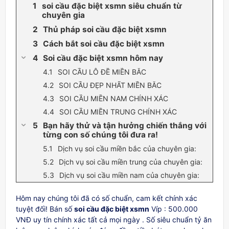
soi cầu đặc biệt xsmn siêu chuẩn từ
chuyên gia
Thủ pháp soi cầu đặc biệt xsmn
Cách bắt soi cầu đặc biệt xsmn
Soi cầu đặc biệt xsmn hôm nay
SOI CẦU LÔ ĐỀ MIỀN BẮC
SOI CẦU ĐẸP NHẤT MIỀN BẮC
SOI CẦU MIỀN NAM CHÍNH XÁC
SOI CẦU MIỀN TRUNG CHÍNH XÁC
Bạn hãy thử và tận hưởng chiến thắng với
từng con số chúng tôi đưa ra!
Dịch vụ soi cầu miền bắc của chuyên gia:
Dịch vụ soi cầu miền trung của chuyên gia:
Dịch vụ soi cầu miền nam của chuyên gia:
Hôm nay chúng tôi đã có số chuẩn, cam kết chính xác
tuyệt đối! Bán số
soi cầu đặc biệt xsmn
Víp : 500.000
VNĐ uy tín chính xác tất cả mọi ngày . Số siêu chuẩn tỷ ăn