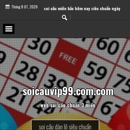
Skip
08/08/2026
to
Tháng 8 07, 2026
content
soi cầu miền bắc hôm nay siêu chuẩn ngày
08/08/2026
soi cầu xsmn cao cấp ngày 08/08/2026
soi cầu xsmt cao cấp ngày 08/08/2026
s
o
i
c
a
u
v
i
p
9
9
.
c
o
m
.
c
o
m
w
e
b
s
o
i
c
ầ
u
c
h
u
ẩ
n
3
m
i
ề
n
soi cầu dàn lô siêu chuẩn