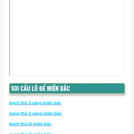
SOI CẦU LÔ ĐỀ MIỀN BẮC
bạch thủ 3 càng miền bắc
song thủ 3 càng miền bắc
bạch thủ lô miền bắc