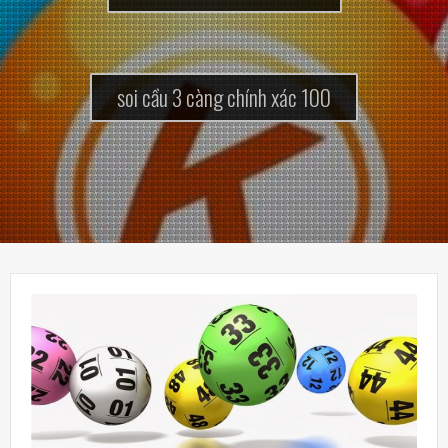
soi cầu 3 càng chính xác 100