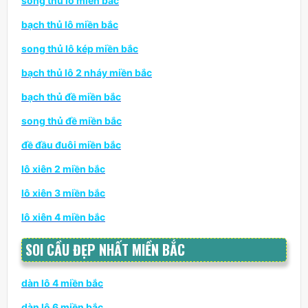
song thủ lô miền bắc
bạch thủ lô miền bắc
song thủ lô kép miề
n
bắc
bạch thủ lô 2 nháy miền bắc
bạch thủ đề miền bắc
song thủ đề miền bắc
đề đầu đuôi miền bắc
lô xiên 2 miền bắc
lô xiên 3 miền bắc
lô xiên 4 miền bắc
SOI CẦU ĐẸP NHẤT MIỀN BẮC
dàn lô 4 miền bắc
dàn lô 6 miền bắc