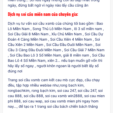
ngày, đừng bất ngờ vì ngày nào lấy cầu cũng ăn
Dịch vụ soi cầu miền nam của chuyên gia:
Dịch vụ tư vấn soi cầu xsmb của chúng tôi bao gồm : Bao
Lô Miền Nam , Song Thủ Lô Miền Nam , lô 3 số miền nam ,
Soi Cầu Giải 8 Miền Nam , Xỉu Chủ Miền Nam , Soi Cầu Dự
Đoán 4 Càng Miền Nam , Soi Cầu Xiên 4 Miền Nam , Soi
Cầu Xiên 2 Miền Nam , Soi Cầu Đầu Đuôi Miền Nam , Soi
Cầu 3 Càng Đầu Đuôi Miền Nam , Soi Cầu Giải 7 Miền Nam
, Soi Cầu Bao Lô 3 Số Miền Nam, giải 8 miền nam , Soi Cầu
Bao Lô 4 Số Miền Nam, xiên 2… nếu bạn muốn gỡ vốn thì
hãy lấy số ngay , người khôn ngoan là người biết lấy số
đúng nơi
Trang soi cầu xsmb cam kết cau mb cực đẹp, cầu chạy
đều, tập hợp nhiều webise như,rong bach kim,
rongbachkim, rong bạch kim, soi cau 247, soi cầu 247, soi
cau 888, soi cầu 888, soi cau xsmb win2888, soi cau mien
phi 888, soi cau wap, soi cau xsmb mien phi ngay hom
nay…, để tạo ra 1 trang soi cầu bách chiến bách thắng