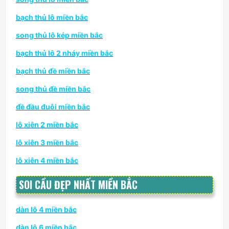
bạch thủ lô miền bắc
song thủ lô kép miề
n
bắc
bạch thủ lô 2 nháy miền bắc
bạch thủ đề miền bắc
song thủ đề miền bắc
đề đầu đuôi miền bắc
lô xiên 2 miền bắc
lô xiên 3 miền bắc
lô xiên 4 miền bắc
SOI CẦU ĐẸP NHẤT MIỀN BẮC
dàn lô 4 miền bắc
dàn lô 6 miền bắc