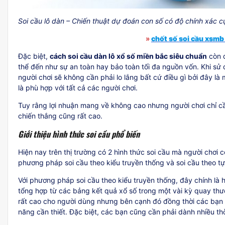
Soi cầu lô dàn – Chiến thuật dự đoán con số có độ chính xác 
»
chốt số soi cầu xsmb
Đặc biệt,
cách soi cầu dàn lô xổ số miền bắc siêu chuẩn
còn đ
thể đến như sự an toàn hay bảo toàn tối đa nguồn vốn. Khi s
người chơi sẽ không cần phải lo lắng bất cứ điều gì bởi đây là 
là phù hợp với tất cả các người chơi.
Tuy rằng lợi nhuận mang về không cao nhưng người chơi chỉ cần
chiến thắng cũng rất cao.
Giới thiệu hình thức soi cầu phổ biến
Hiện nay trên thị trường có 2 hình thức soi cầu mà người chơi c
phương pháp soi cầu theo kiểu truyền thống và soi cầu theo t
Với phương pháp soi cầu theo kiểu truyền thống, đây chính là 
tổng hợp từ các bảng kết quả xổ số trong một vài kỳ quay th
rất cao cho người dùng nhưng bên cạnh đó đồng thời các bạn 
năng cần thiết. Đặc biệt, các bạn cũng cần phải dành nhiều t