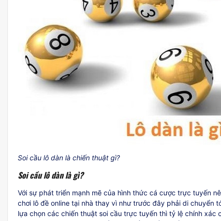
Soi cầu lô dàn là chiến thuật gì?
Soi cầu lô dàn là gì?
Với sự phát triển mạnh mẽ của hình thức cá cược trực tuyến nê
chơi lô đề online tại nhà thay vì như trước đây phải di chuyển t
lựa chọn các chiến thuật soi cầu trực tuyến thì tỷ lệ chính xác 