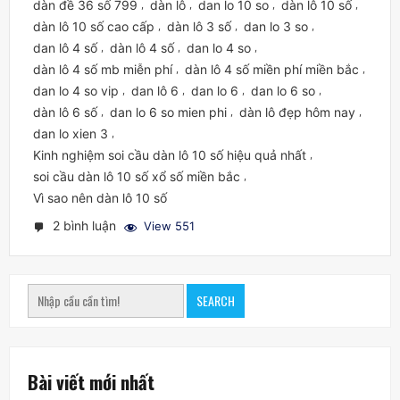
dàn đề 36 số 799
dàn lô
dan lo 10 so
dàn lô 10 số
,
,
,
,
dàn lô 10 số cao cấp
dàn lô 3 số
dan lo 3 so
,
,
,
dan lô 4 số
dàn lô 4 số
dan lo 4 so
,
,
,
dàn lô 4 số mb miễn phí
dàn lô 4 số miền phí miền bắc
,
,
dan lo 4 so vip
dan lô 6
dan lo 6
dan lo 6 so
,
,
,
,
dàn lô 6 số
dan lo 6 so mien phi
dàn lô đẹp hôm nay
,
,
,
dan lo xien 3
,
Kinh nghiệm soi cầu dàn lô 10 số hiệu quả nhất
,
soi cầu dàn lô 10 số xổ số miền bắc
,
Vì sao nên dàn lô 10 số
2 bình luận
View 551
ở
soi
cầu
dàn
lô
10
số
SEARCH
xổ
số
miền
bắc
đập
tan
chủ
Bài viết mới nhất
lô