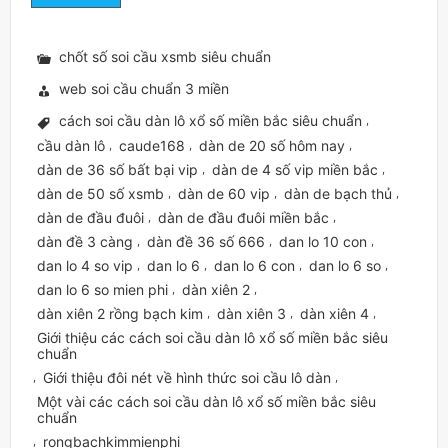
chốt số soi cầu xsmb siêu chuẩn
web soi cầu chuẩn 3 miền
cách soi cầu dàn lô xổ số miền bắc siêu chuẩn
,
cầu dàn lô
caude168
dàn de 20 số hôm nay
,
,
,
dàn de 36 số bất bại vip
dàn de 4 số vip miền bắc
,
,
dàn de 50 số xsmb
dàn de 60 vip
dàn de bạch thủ
,
,
,
dàn de đầu đuôi
dàn de đầu đuôi miền bắc
,
,
dàn đề 3 càng
dàn đề 36 số 666
dan lo 10 con
,
,
,
dan lo 4 so vip
dan lo 6
dan lo 6 con
dan lo 6 so
,
,
,
,
dan lo 6 so mien phi
dàn xiên 2
,
,
dàn xiên 2 rồng bạch kim
dàn xiên 3
dàn xiên 4
,
,
,
Giới thiệu các cách soi cầu dàn lô xổ số miền bắc siêu
chuẩn
Giới thiệu đôi nét về hình thức soi cầu lô dàn
,
,
Một vài các cách soi cầu dàn lô xổ số miền bắc siêu
chuẩn
rongbachkimmienphi
,