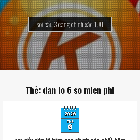
soi cầu 3 càng chính xác 100
Thẻ:
dan lo 6 so mien phi
2026
Th8
6
soi cầu dàn lô hôm nay chính xác nhất hôm