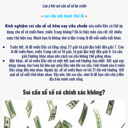
Lưu ý khi soi cầu xổ số ba miền
»
soi cầu mb bạch thủ lô
«
Kinh nghiệm soi cầu xổ số hôm nay siêu chuẩn
của miền Bắc có thể áp
dụng cho xổ số miền Nam, miền Trung không? Đó là thắc mắc của rất rất nhiều
cược thủ hiện nay. Mách bạn là không nhé vì đặc trưng lô đề mỗi miền mỗi khác.
Trước hết, lô đề miền Bắc có tổng cộng 27 giải từ giải đặc biệt đến giải 7. Còn
lô đề miền Nam, miền Trung chỉ có 18 giải, từ giải đặc biệt đến giải 8. Cơ cấu
giải thưởng khác nhau nên cách soi cầu không thể giống nhau.
Mặt khác, xổ số miền Bắc chỉ có một kết quả mở thưởng duy nhất. Kết quả này
dùng chung cho toàn bộ khu vực phía Bắc nên khi soi cầu, tỉnh thành nào ở miền
Bắc cũng đều như nhau. Ngược lại, xổ số miền Nam có tới 21 đài mở thưởng. Kết
quả xổ số mỗi tỉnh khác nhau. Vậy nên, khi soi cầu, chơi lô đề bạn cần chú ý đến
địa bàn mình sinh sống.
Soi cầu xổ số có chính xác không?