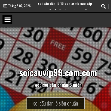
Skip
soi cầu dàn lô 4 con xsmb cao cấp
to
Tháng 8 07, 2026
content
soi cầu dàn lô 10 con xsmb cao cấp
soi cầu lô xiên 2 xsmb cao cấp
soi cầu dàn đề 8 con xsmb cao cấp
soi cầu bạch thủ 3 càng xsmb cao cấp
soi cầu bạch thủ lô 2 nháy xsmb cao cấp
soi cầu lô xiên 4 xsmb cao cấp
soi cầu đề đầu đuôi xsmb cao cấp
soi cầu dàn đề 4 con xsmb cao cấp
s
o
i
c
a
u
v
i
p
9
9
.
c
o
m
.
c
o
m
w
e
b
s
o
i
c
ầ
u
c
h
u
ẩ
n
3
m
i
ề
n
soi cầu dàn lô siêu chuẩn