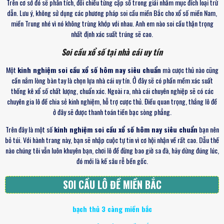
Trên cơ sở đó sẽ phân tích, đối chiếu từng cặp số trong giải nhằm mục đích loại trừ
dẫn. Lưu ý, không sử dụng các phương pháp soi cầu miền Bắc cho xổ số miền Nam,
miền Trung nhé vì nó không trùng khớp với nhau. Anh em nào soi cầu thận trọng
nhất định xác suất trúng sẽ cao.
Soi cầu xổ số tại nhà cái uy tín
Một
kinh nghiệm soi cầu xổ số hôm nay siêu chuẩn
mà cược thủ nào cũng
cần nắm lòng bàn tay là chọn lựa nhà cái uy tín. Ở đây sẽ có phần mềm xác suất
thống kê xổ số chất lượng, chuẩn xác. Ngoài ra, nhà cái chuyên nghiệp sẽ có các
chuyên gia lô đề chia sẻ kinh nghiệm, hỗ trợ cược thủ. Điều quan trọng, thắng lô đề
ở đây sẽ được thanh toán tiền bạc sòng phẳng.
Trên đây là một số
kinh nghiệm soi cầu xổ số hôm nay siêu chuẩn
bạn nên
bỏ túi. Với hành trang này, bạn sẽ nhập cuộc tự tin vì cơ hội nhận về rất cao. Dẫu thế
nào chúng tôi vẫn luôn khuyên bạn, chơi lô đề đừng bao giờ sa đà, hãy dừng đúng lúc,
đó mới là kế sâu rễ bền gốc.
SOI CẦU LÔ ĐỀ MIỀN BẮC
bạch thủ 3 càng miền bắc