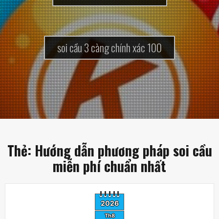
soi cầu 3 càng chính xác 100
Thẻ:
Hướng dẫn phương pháp soi cầu
miễn phí chuẩn nhất
2026
Th8