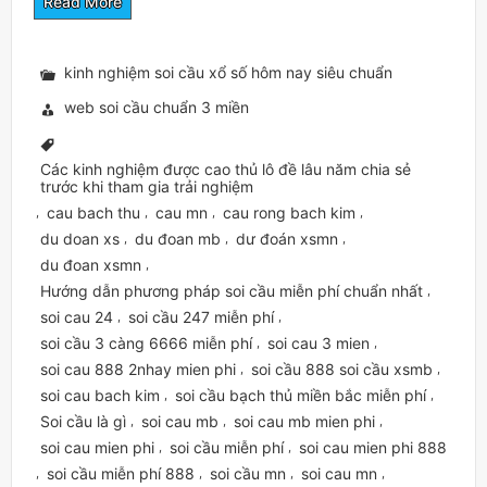
Read More
kinh nghiệm soi cầu xổ số hôm nay siêu chuẩn
web soi cầu chuẩn 3 miền
Các kinh nghiệm được cao thủ lô đề lâu năm chia sẻ
trước khi tham gia trải nghiệm
cau bach thu
cau mn
cau rong bach kim
,
,
,
,
du doan xs
du đoan mb
dư đoán xsmn
,
,
,
du đoan xsmn
,
Hướng dẫn phương pháp soi cầu miễn phí chuẩn nhất
,
soi cau 24
soi cầu 247 miễn phí
,
,
soi cầu 3 càng 6666 miễn phí
soi cau 3 mien
,
,
soi cau 888 2nhay mien phi
soi cầu 888 soi cầu xsmb
,
,
soi cau bach kim
soi cầu bạch thủ miền bắc miễn phí
,
,
Soi cầu là gì
soi cau mb
soi cau mb mien phi
,
,
,
soi cau mien phi
soi cầu miễn phí
soi cau mien phi 888
,
,
soi cầu miễn phí 888
soi cầu mn
soi cau mn
,
,
,
,