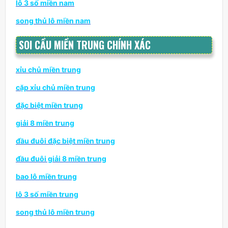
lô 3 số miền nam
song thủ lô miền nam
SOI CẦU MIỀN TRUNG CHÍNH XÁC
xỉu chủ miền trung
cặp xỉu chủ miền trung
đặc biệt miền trung
giải 8 miền trung
đầu đuôi đặc biệt miền trung
đầu đuôi giải 8 miền trung
bao lô miền trung
lô 3 số miền trung
song thủ lô miền trung