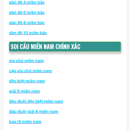
dàn đề 4 miền bắc
dàn đề 6 miền bắc
dàn đề 8 miền bắc
dàn đề 10 miền bắc
SOI CẦU MIỀN NAM CHÍNH XÁC
xỉu chủ miền nam
cặp xỉu chủ miền nam
đặc biệt miền nam
giải 8 miền nam
đầu đuôi đặc biệt miền nam
đầu đuôi giải 8 miền nam
bao lô miền nam