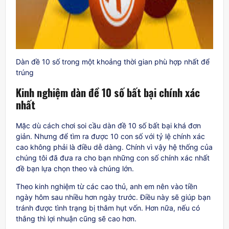
Dàn đề 10 số trong một khoảng thời gian phù hợp nhất để
trúng
Kinh nghiệm dàn đề 10 số bất bại chính xác
nhất
Mặc dù cách chơi soi cầu dàn đề 10 số bất bại khá đơn
giản. Nhưng để tìm ra được 10 con số với tỷ lệ chính xác
cao không phải là điều dễ dàng. Chính vì vậy hệ thống của
chúng tôi đã đưa ra cho bạn những con số chính xác nhất
đề bạn lựa chọn theo và chúng lớn.
Theo kinh nghiệm từ các cao thủ, anh em nên vào tiền
ngày hôm sau nhiều hơn ngày trước. Điều này sẽ giúp bạn
tránh được tình trạng bị thâm hụt vốn. Hơn nữa, nếu có
thắng thì lợi nhuận cũng sẽ cao hơn.