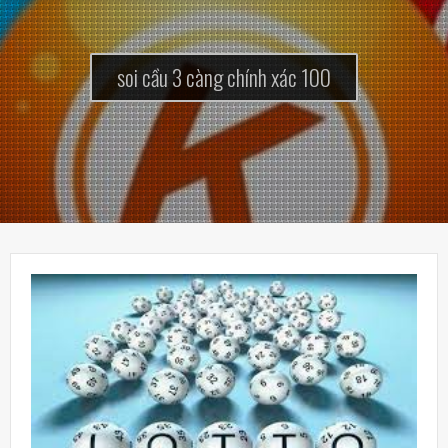
soi cầu 3 càng chính xác 100