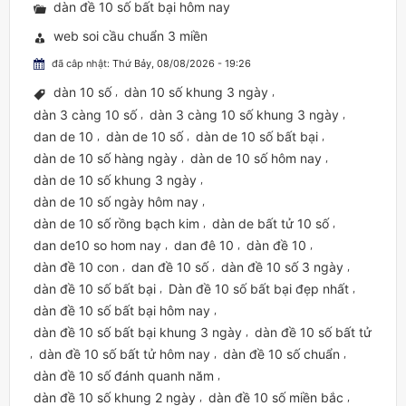
dàn đề 10 số bất bại hôm nay
web soi cầu chuẩn 3 miền
đã câp nhật:
Thứ Bảy, 08/08/2026 - 19:26
dàn 10 số
dàn 10 số khung 3 ngày
,
,
dàn 3 càng 10 số
dàn 3 càng 10 số khung 3 ngày
,
,
dan de 10
dàn de 10 số
dàn de 10 số bất bại
,
,
,
dàn de 10 số hàng ngày
dàn de 10 số hôm nay
,
,
dàn de 10 số khung 3 ngày
,
dàn de 10 số ngày hôm nay
,
dàn de 10 số rồng bạch kim
dàn de bất tử 10 số
,
,
dan de10 so hom nay
dan đê 10
dàn đề 10
,
,
,
dàn đề 10 con
dan đề 10 số
dàn đề 10 số 3 ngày
,
,
,
dàn đề 10 số bất bại
Dàn đề 10 số bất bại đẹp nhất
,
,
dàn đề 10 số bất bại hôm nay
,
dàn đề 10 số bất bại khung 3 ngày
dàn đề 10 số bất tử
,
dàn đề 10 số bất tử hôm nay
dàn đề 10 số chuẩn
,
,
,
dàn đề 10 số đánh quanh năm
,
dàn đề 10 số khung 2 ngày
dàn đề 10 số miền bắc
,
,