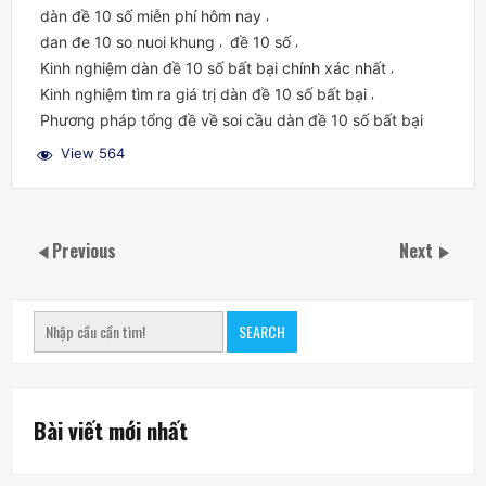
dàn đề 10 số miễn phí hôm nay
,
dan đe 10 so nuoi khung
đề 10 số
,
,
Kinh nghiệm dàn đề 10 số bất bại chính xác nhất
,
Kinh nghiệm tìm ra giá trị dàn đề 10 số bất bại
,
Phương pháp tổng đề về soi cầu dàn đề 10 số bất bại
View 564
Previous
Next
SEARCH
Bài viết mới nhất