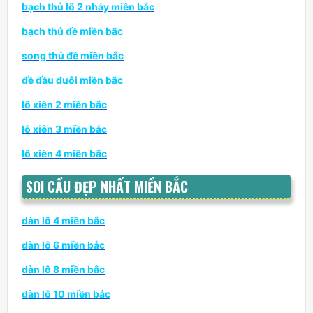
bạch thủ lô 2 nháy miền bắc
bạch thủ đề miền bắc
song thủ đề miền bắc
đề đầu đuôi miền bắc
lô xiên 2 miền bắc
lô xiên 3 miền bắc
lô xiên 4 miền bắc
SOI CẦU ĐẸP NHẤT MIỀN BẮC
dàn lô 4 miền bắc
dàn lô 6 miền bắc
dàn lô 8 miền bắc
dàn lô 10 miền bắc