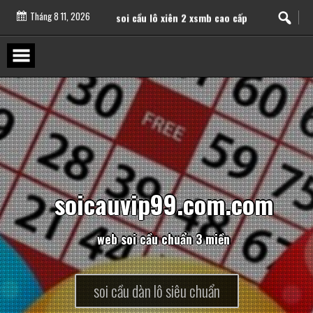
Skip
to
Tháng 8 11, 2026
soi cầu đề đầu đuôi xsmb cao cấp
content
soi cầu lô xiên 2 xsmb cao cấp
soi cầu lô xiên 3 xsmb cao cấp
soi cầu bạch thủ 3 càng xsmb cao cấp
soi cầu dàn đề 6 con xsmb cao cấp
soi cầu dàn lô 6 con xsmb cao cấp
s
o
i
c
a
u
v
i
p
9
9
.
c
o
m
.
c
o
m
w
e
b
s
o
i
c
ầ
u
c
h
u
ẩ
n
3
m
i
ề
n
soi cầu dàn lô siêu chuẩn