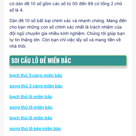
có dàn đề 10 số gồm các số từ 00 đến 99 có tổng 2 chữ
số là 4.
Dàn đề 10 số bất bại chính xác và nhanh chóng. Mang đến
cho bạn những con số chính xác nhất là trách nhiệm của
đội ngũ chuyên gia nhiều kinh nghiệm. Chúng tôi giúp bạn
tự tin thắng lớn. Còn bạn chỉ việc lấy số và mang tiền về
nhà thôi.
SOI CẦU LÔ ĐỀ MIỀN BẮC
bạch thủ 3 càng miền bắc
song thủ 3 càng miền bắc
bạch thủ lô miền bắc
song thủ lô miền bắc
bạch thủ lô miền bắc
song thủ lô kép miề
n
bắc