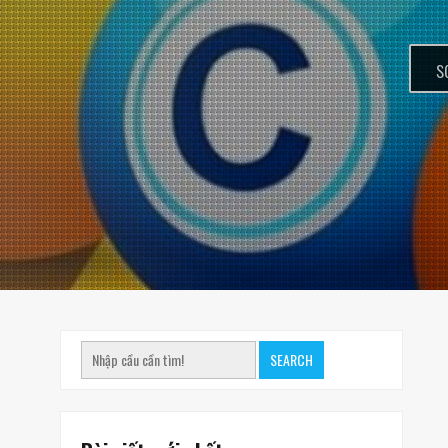
s
SEARCH