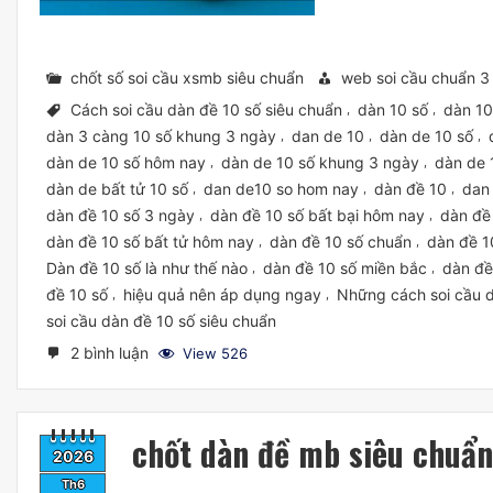
chốt số soi cầu xsmb siêu chuẩn
web soi cầu chuẩn 3
Cách soi cầu dàn đề 10 số siêu chuẩn
dàn 10 số
dàn 10
,
,
dàn 3 càng 10 số khung 3 ngày
dan de 10
dàn de 10 số
,
,
,
dàn de 10 số hôm nay
dàn de 10 số khung 3 ngày
dàn de 
,
,
dàn de bất tử 10 số
dan de10 so hom nay
dàn đề 10
dan
,
,
,
dàn đề 10 số 3 ngày
dàn đề 10 số bất bại hôm nay
dàn đề
,
,
dàn đề 10 số bất tử hôm nay
dàn đề 10 số chuẩn
dàn đề 1
,
,
Dàn đề 10 số là như thế nào
dàn đề 10 số miền bắc
dàn đề
,
,
đề 10 số
hiệu quả nên áp dụng ngay
Những cách soi cầu d
,
,
soi cầu dàn đề 10 số siêu chuẩn
ở
2 bình luận
View 526
soi
cầu
dàn
đề
10
số
chốt dàn đề mb siêu chuẩn
siêu
2026
chuẩn
đánh
là
Th6