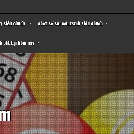
y siêu chuẩn
chốt số soi cầu xsmb siêu chuẩn
ố bất bại hôm nay
m