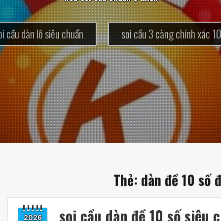
oi cầu dàn lô siêu chuẩn
soi cầu 3 càng chính xác 1
Thẻ:
dàn đề 10 số 
soi cầu dàn đề 10 số siêu 
2026