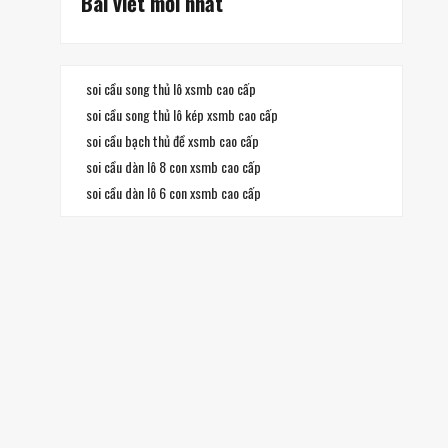
Bài viết mới nhất
soi cầu song thủ lô xsmb cao cấp
soi cầu song thủ lô kép xsmb cao cấp
soi cầu bạch thủ đề xsmb cao cấp
soi cầu dàn lô 8 con xsmb cao cấp
soi cầu dàn lô 6 con xsmb cao cấp