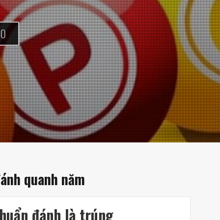
00
đánh quanh năm
chuẩn đánh là trúng