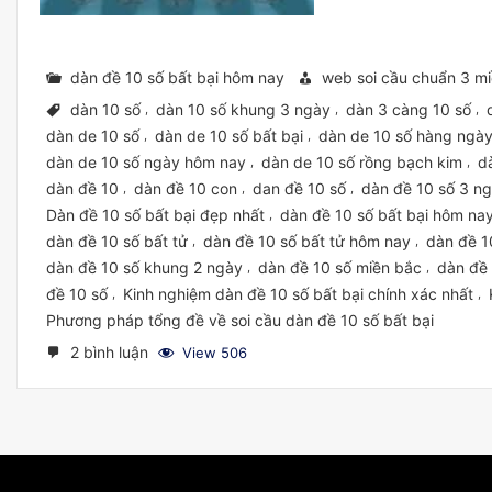
dàn đề 10 số bất bại hôm nay
web soi cầu chuẩn 3 m
dàn 10 số
dàn 10 số khung 3 ngày
dàn 3 càng 10 số
,
,
,
dàn de 10 số
dàn de 10 số bất bại
dàn de 10 số hàng ngà
,
,
dàn de 10 số ngày hôm nay
dàn de 10 số rồng bạch kim
d
,
,
dàn đề 10
dàn đề 10 con
dan đề 10 số
dàn đề 10 số 3 n
,
,
,
Dàn đề 10 số bất bại đẹp nhất
dàn đề 10 số bất bại hôm na
,
dàn đề 10 số bất tử
dàn đề 10 số bất tử hôm nay
dàn đề 1
,
,
dàn đề 10 số khung 2 ngày
dàn đề 10 số miền bắc
dàn đề 
,
,
đề 10 số
Kinh nghiệm dàn đề 10 số bất bại chính xác nhất
,
,
Phương pháp tổng đề về soi cầu dàn đề 10 số bất bại
ở
2 bình luận
View 506
dàn
đề
10
số
bất
bại