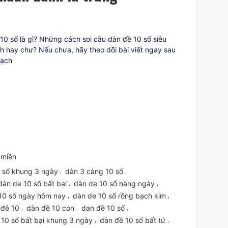
 10 số là gì? Những cách soi cầu dàn đề 10 số siêu
h hay chư? Nếu chưa, hãy theo dõi bài viết ngay sau
bạch
 miền
 số khung 3 ngày
dàn 3 càng 10 số
,
,
dàn de 10 số bất bại
dàn de 10 số hàng ngày
,
,
10 số ngày hôm nay
dàn de 10 số rồng bạch kim
,
,
 đê 10
dàn đề 10 con
dan đề 10 số
,
,
,
 10 số bất bại khung 3 ngày
dàn đề 10 số bất tử
,
,