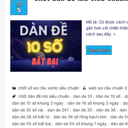
Th6
5
Mô tả: Có được cách c
gần hơn với chiến thắn
cách sau đây. »
Read More
chốt số soi cầu xsmb siêu chuẩn
web soi cầu chuẩn 3
chốt dàn đề mb siêu chuẩn
dan de 10
dàn de 10 số
d
,
,
,
dàn de 10 số khung 3 ngày
dàn de 16 số khung 3 ngày
da
,
,
dàn de 20 số vip
dan de 247
dan de 30
dàn de 36
dan
,
,
,
,
dàn de 36 số bất tử
dàn de 36 số rồng bạch kim
dàn de 5
,
,
dàn de 50 số bất bại
dàn de 50 số khung 1 ngày
dàn de 6
,
,