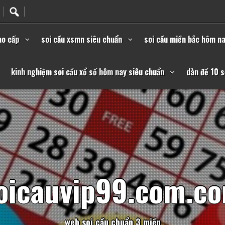
ao cấp
soi cầu xsmn siêu chuẩn
soi cầu miền bắc hôm na
kinh nghiệm soi cầu xổ số hôm nay siêu chuẩn
dàn đề 10 s
o
i
c
a
u
v
i
p
9
9
.
c
o
m
.
c
o
w
e
b
s
o
i
c
ầ
u
c
h
u
ẩ
n
3
m
i
ề
n