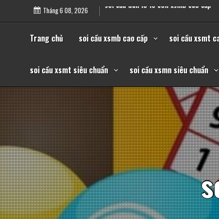
Skip
Tháng 6 08, 2026
to
soi cầu dàn lô 10 con xsmb cao cấp
content
soi cầu đề đầu đuôi xsmb cao cấp
Trang chủ
soi cầu xsmb cao cấp
soi cầu xsmt c
soi cầu lô xiên 2 xsmb cao cấp
soi cầu xsmt siêu chuẩn
soi cầu xsmn siêu chuẩn
s