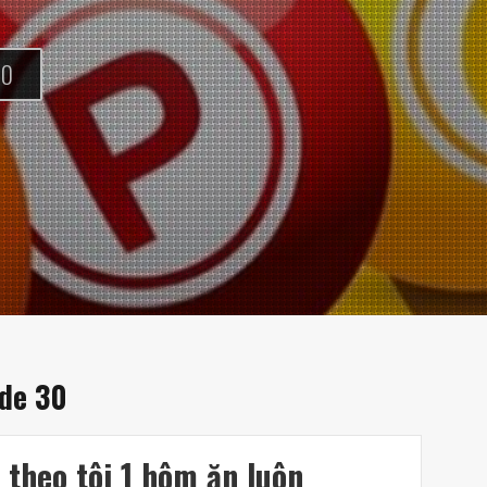
00
de 30
 theo tôi 1 hôm ăn luôn