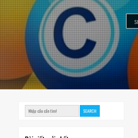
s
SEARCH