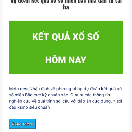
ba
Meta des: Nhận định về phương pháp dự đoán kết quả xổ
số miền Bắc cực kỳ chuẩn xác. Đưa ra các thông tin
nghiên cứu về quá trình soi cầu với đáp án cực đung. » soi
cầu xsmb siêu chuẩn
Read More