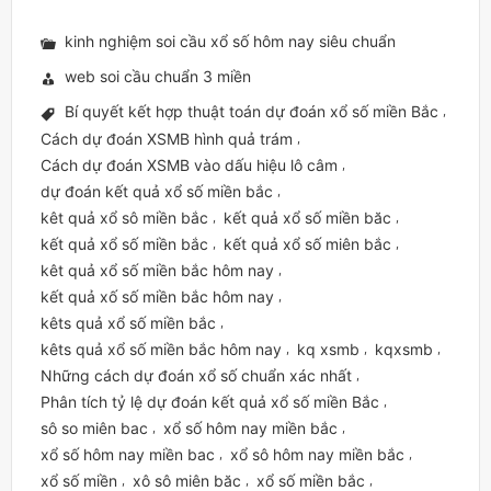
kinh nghiệm soi cầu xổ số hôm nay siêu chuẩn
web soi cầu chuẩn 3 miền
Bí quyết kết hợp thuật toán dự đoán xổ số miền Bắc
,
Cách dự đoán XSMB hình quả trám
,
Cách dự đoán XSMB vào dấu hiệu lô câm
,
dự đoán kết quả xổ số miền bắc
,
kêt quả xổ sô miền bắc
kết quả xổ số miền băc
,
,
kết quả xổ số miền bắc
kết quả xổ số miên bắc
,
,
kêt quả xổ số miền bắc hôm nay
,
kết quả xố số miền bắc hôm nay
,
kêts quả xổ số miền bắc
,
kêts quả xổ số miền bắc hôm nay
kq xsmb
kqxsmb
,
,
,
Những cách dự đoán xổ số chuẩn xác nhất
,
Phân tích tỷ lệ dự đoán kết quả xổ số miền Bắc
,
sô so miên bac
xổ số hôm nay miền bắc
,
,
xổ số hôm nay miền bac
xổ sô hôm nay miền bắc
,
,
xổ số miền
xô sô miên băc
xổ số miền bắc
,
,
,