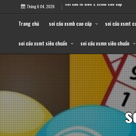
Skip
soi cầu dàn lô 8 con xsmb cao cấp
Tháng 6 04, 2026
to
content
soi cầu lô xiên 2 xsmb cao cấp
soi cầu bạch thủ lô kép xsmb cao cấp
Trang chủ
soi cầu xsmb cao cấp
soi cầu xsmt c
soi cầu song thủ lô xsmb cao cấp
soi cầu xsmt siêu chuẩn
soi cầu xsmn siêu chuẩn
s