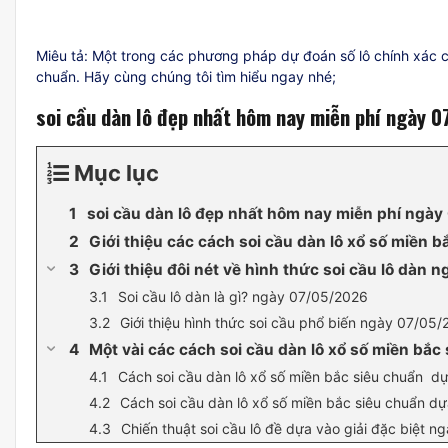
Miêu tả: Một trong các phương pháp dự đoán số lô chính xác có
chuẩn. Hãy cùng chúng tôi tìm hiểu ngay nhé;
soi cầu dàn lô đẹp nhất hôm nay miễn phí ngày 
Mục lục
soi cầu dàn lô đẹp nhất hôm nay miễn phí ngà
Giới thiệu các cách soi cầu dàn lô xổ số miền
Giới thiệu đôi nét về hình thức soi cầu lô dàn
Soi cầu lô dàn là gì? ngày 07/05/2026
Giới thiệu hình thức soi cầu phổ biến ngày 07/05
Một vài các cách soi cầu dàn lô xổ số miền bắ
Cách soi cầu dàn lô xổ số miền bắc siêu chuẩn 
Cách soi cầu dàn lô xổ số miền bắc siêu chuẩn d
Chiến thuật soi cầu lô đề dựa vào giải đặc biệt 