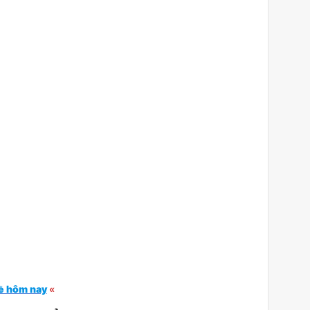
đề hôm nay
«