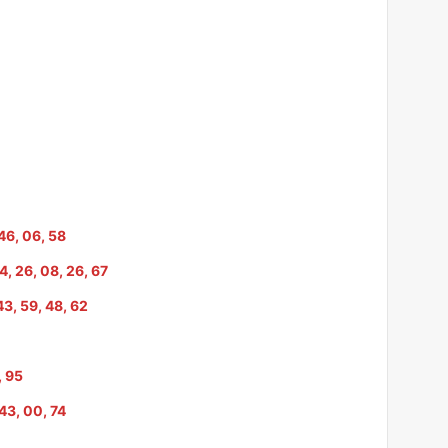
 46, 06, 58
74, 26, 08, 26, 67
 43, 59, 48, 62
, 95
 43, 00, 74