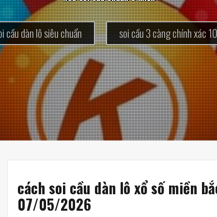
oi cầu dàn lô siêu chuẩn
soi cầu 3 càng chính xác 1
cách soi cầu dàn lô xổ số miền b
07/05/2026