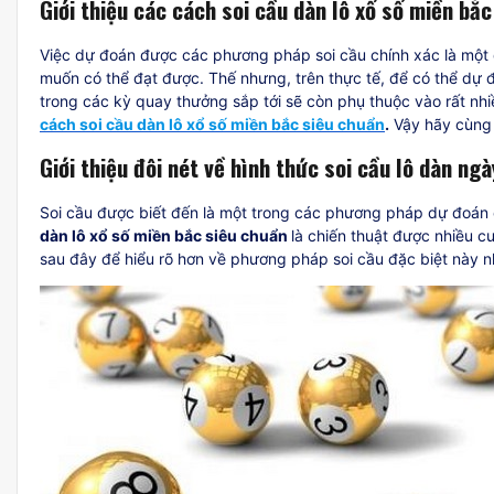
Giới thiệu các cách soi cầu dàn lô xổ số miền b
Việc dự đoán được các phương pháp soi cầu chính xác là một
muốn có thể đạt được. Thế nhưng, trên thực tế, để có thể dự
trong các kỳ quay thưởng sắp tới sẽ còn phụ thuộc vào rất nhi
cách soi cầu dàn lô xổ số miền bắc siêu chuẩn
.
Vậy hãy cùng c
Giới thiệu đôi nét về hình thức soi cầu lô dàn n
Soi cầu được biết đến là một trong các phương pháp dự đoán
dàn lô xổ số miền bắc siêu chuẩn
là chiến thuật được nhiều c
sau đây để hiểu rõ hơn về phương pháp soi cầu đặc biệt này n