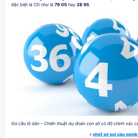
đặc biệt là CD như là
79
05
hay
28
95
.
Soi cầu lô dàn – Chiến thuật dự đoán con số có độ chính xác
»
chốt số soi cầu xsmb