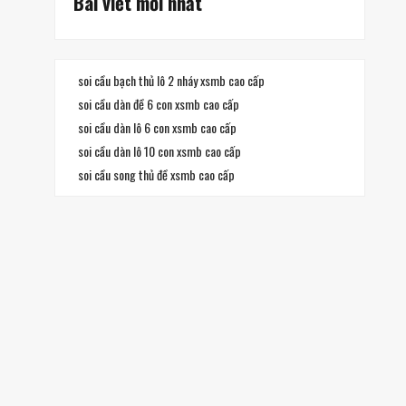
Bài viết mới nhất
soi cầu bạch thủ lô 2 nháy xsmb cao cấp
soi cầu dàn đề 6 con xsmb cao cấp
soi cầu dàn lô 6 con xsmb cao cấp
soi cầu dàn lô 10 con xsmb cao cấp
soi cầu song thủ đề xsmb cao cấp