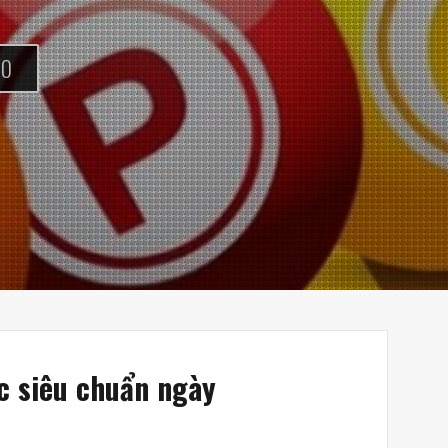
00
ắc siêu chuẩn ngày