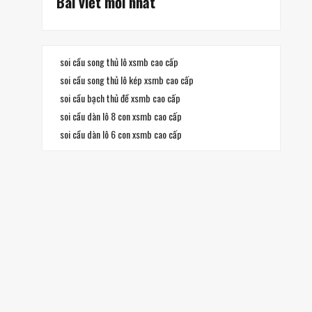
Bài viết mới nhất
soi cầu song thủ lô xsmb cao cấp
soi cầu song thủ lô kép xsmb cao cấp
soi cầu bạch thủ đề xsmb cao cấp
soi cầu dàn lô 8 con xsmb cao cấp
soi cầu dàn lô 6 con xsmb cao cấp