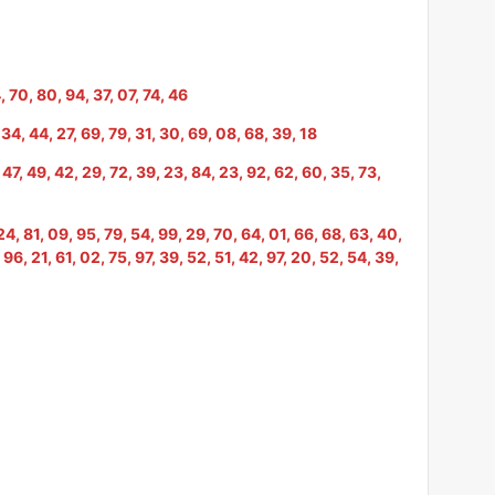
, 70, 80, 94, 37, 07, 74, 46
 34, 44, 27, 69, 79, 31, 30, 69, 08, 68, 39, 18
 47, 49, 42, 29, 72, 39, 23, 84, 23, 92, 62, 60, 35, 73,
24, 81, 09, 95, 79, 54, 99, 29, 70, 64, 01, 66, 68, 63, 40,
 96, 21, 61, 02, 75, 97, 39, 52, 51, 42, 97, 20, 52, 54, 39,