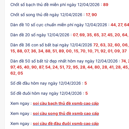
Chốt số bạch thủ đề miễn phí ngày 12/04/2026 :
89
Chốt số song thủ đề ngày 12/04/2026 :
17, 90
Dàn đề 10 số cực chuẩn miễn phí ngày 12/04/2026 :
44, 27, 64
Dàn đề 20 số ngày 12/04/2026 :
07, 69, 35, 65, 37, 45, 20, 64,
Dàn đề 36 con số bất bại ngày 12/04/2026
72, 63, 32, 60, 06,
15, 88, 07, 36, 34, 88, 51, 89, 00, 15, 70, 10, 71, 92, 01, 09, 37
Dàn đề 50 số bất tử đẹp nhất hôm nay ngày 12/04/2026 :
74, 
97, 45, 40, 90, 87, 54, 24, 51, 72, 95, 28, 44, 80, 28, 41, 28, 45,
62, 05
Số đề đầu hôm nay ngày 12/04/2026 :
5
Số đề đuôi hôm nay ngày 12/04/2026 :
5
Xem ngay :
soi cầu bạch thủ đề xsmb cao cấp
Xem ngay :
soi cầu song thủ đề xsmb cao cấp
Xem ngay :
soi cầu đề đầu đuôi xsmb cao cấp