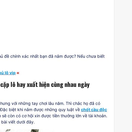
thủ đề chính xác nhất bạn đã nắm được? Nếu chưa biết
.
hủ lô vip
«
 cặp lô hay xuất hiện cùng nhau ngày
nhưng với những tay chơi lâu năm. Thì chắc họ đã có
. Đặc biệt khi nắm được những quy luật về
chốt cầu độc
n sẽ còn có cơ hội xin được tiền thưởng lớn về tài khoản.
bài viết dưới đây.