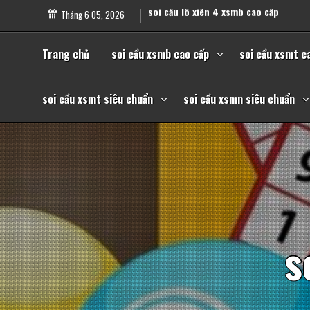
Skip
soi cầu dàn đề 10 con xsmb cao cấp
Tháng 6 05, 2026
to
content
soi cầu lô xiên 4 xsmb cao cấp
Trang chủ
soi cầu xsmb cao cấp
soi cầu xsmt c
soi cầu bạch thủ 3 càng xsmb cao cấ
soi cầu bạch thủ lô kép xsmb cao cấp
soi cầu xsmt siêu chuẩn
soi cầu xsmn siêu chuẩn
s