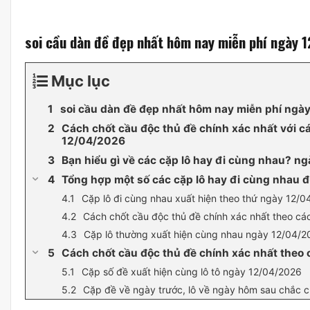
soi cầu dàn đề đẹp nhất hôm nay miễn phí ngày
Mục lục
soi cầu dàn đề đẹp nhất hôm nay miễn phí ngà
Cách chốt cầu độc thủ đề chính xác nhất với c
12/04/2026
Bạn hiểu gì về các cặp lô hay đi cùng nhau? n
Tổng hợp một số các cặp lô hay đi cùng nhau 
Cặp lô đi cùng nhau xuất hiện theo thứ ngày 12/
Cách chốt cầu độc thủ đề chính xác nhất theo cá
Cặp lô thường xuất hiện cùng nhau ngày 12/04/2
Cách chốt cầu độc thủ đề chính xác nhất theo 
Cặp số đề xuất hiện cùng lô tô ngày 12/04/2026
Cặp đề về ngày trước, lô về ngày hôm sau chắc 