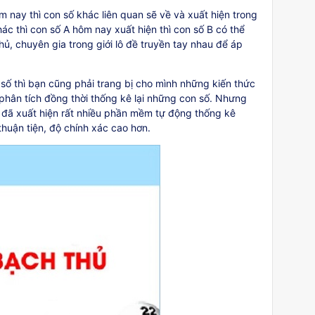
 nay thì con số khác liên quan sẽ về và xuất hiện trong
c thì con số A hôm nay xuất hiện thì con số B có thể
ủ, chuyên gia trong giới lô đề truyền tay nhau để áp
ố thì bạn cũng phải trang bị cho mình những kiến thức
, phân tích đồng thời thống kê lại những con số. Nhưng
y đã xuất hiện rất nhiều phần mềm tự động thống kê
thuận tiện, độ chính xác cao hơn.