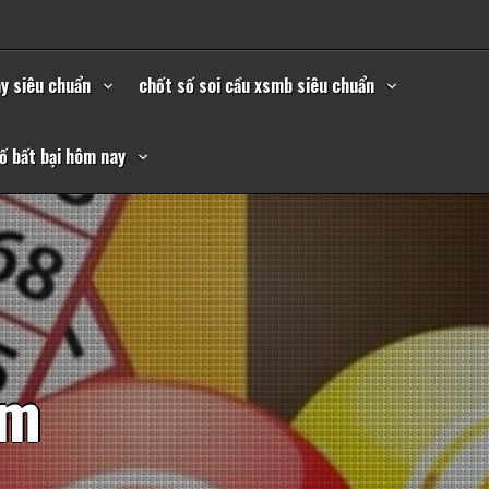
y siêu chuẩn
chốt số soi cầu xsmb siêu chuẩn
ố bất bại hôm nay
m