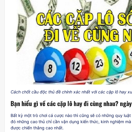
Cách chốt cầu độc thủ đề chính xác nhất với các cặp lô hay 
Bạn hiểu gì về các cặp lô hay đi cùng nhau? ng
Bất kỳ một trò chơi cá cược nào thì cũng sẽ có những quy luật 
đó những cao thủ chỉ cần vận dụng kiến thức, kinh nghiệm mà 
được chiến thắng cao nhất.