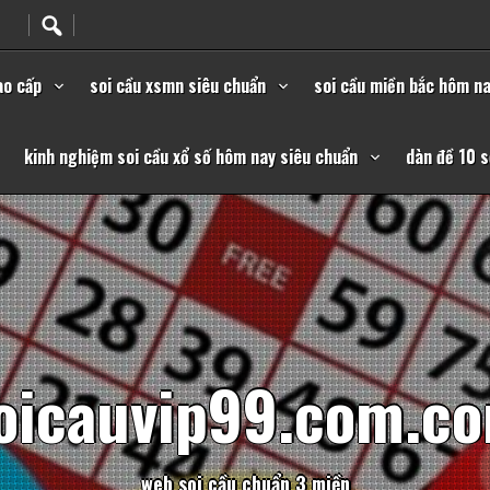
ao cấp
soi cầu xsmn siêu chuẩn
soi cầu miền bắc hôm na
kinh nghiệm soi cầu xổ số hôm nay siêu chuẩn
dàn đề 10 s
o
i
c
a
u
v
i
p
9
9
.
c
o
m
.
c
o
w
e
b
s
o
i
c
ầ
u
c
h
u
ẩ
n
3
m
i
ề
n