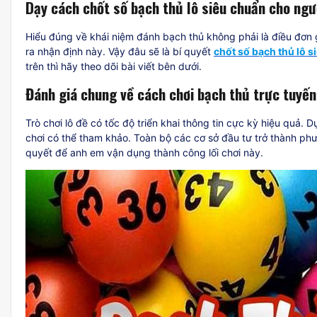
Dạy cách chốt số bạch thủ lô siêu chuẩn cho n
Hiểu đúng về khái niệm đánh bạch thủ không phải là điều đơ
ra nhận định này. Vậy đâu sẽ là bí quyết
chốt số bạch thủ lô s
trên thì hãy theo dõi bài viết bên dưới.
Đánh giá chung về cách chơi bạch thủ trực tuy
Trò chơi lô đề có tốc độ triển khai thông tin cực kỳ hiệu qu
chơi có thể tham khảo. Toàn bộ các cơ sở đầu tư trở thành ph
quyết để anh em vận dụng thành công lối chơi này.