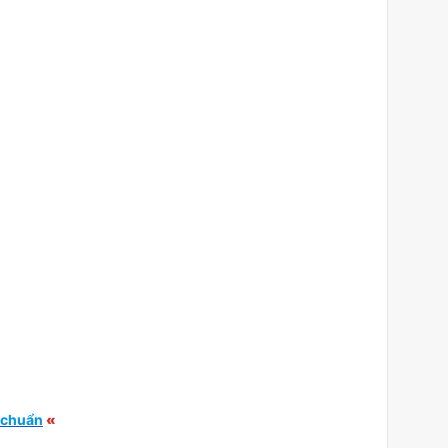
ề chuẩn
«