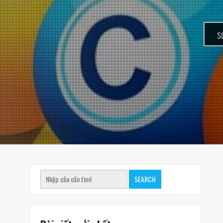
s
SEARCH