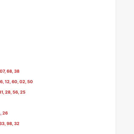
 07, 68, 38
06, 12, 60, 02, 50
81, 28, 56, 25
, 26
 33, 98, 32