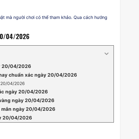
uật mà người chơi có thể tham khảo. Qua cách hướng
 20/04/2026
ày 20/04/2026
m nay chuẩn xác ngày 20/04/2026
y 20/04/2026
bắc ngày 20/04/2026
ờ vàng ngày 20/04/2026
ay mắn ngày 20/04/2026
ày 20/04/2026