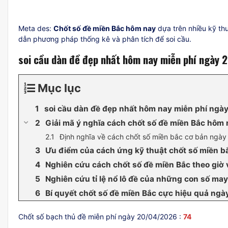
Meta des:
Chốt số đề miền Bắc hôm nay
dựa trên nhiều kỹ th
dẫn phương pháp thống kê và phân tích để soi cầu.
soi cầu dàn đề đẹp nhất hôm nay miễn phí ngày
Mục lục
soi cầu dàn đề đẹp nhất hôm nay miễn phí ng
Giải mã ý nghĩa cách chốt số đề miền Bắc hô
Định nghĩa về cách chốt số miền bắc cơ bản ngà
Ưu điểm của cách ứng kỹ thuật chốt số miền 
Nghiên cứu cách chốt số đề miền Bắc theo gi
Nghiên cứu tỉ lệ nổ lô đề của những con số m
Bí quyết chốt số đề miền Bắc cực hiệu quả ng
Chốt số bạch thủ đề miễn phí ngày 20/04/2026 :
74