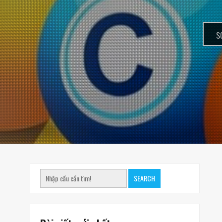
s
SEARCH