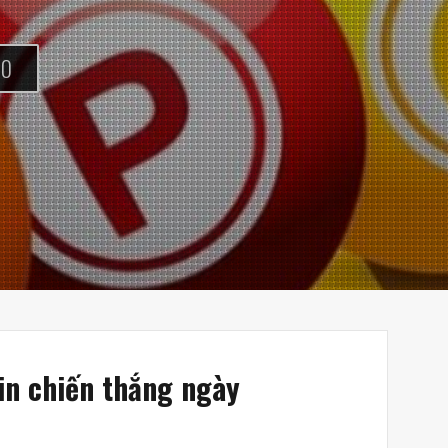
00
in chiến thắng ngày