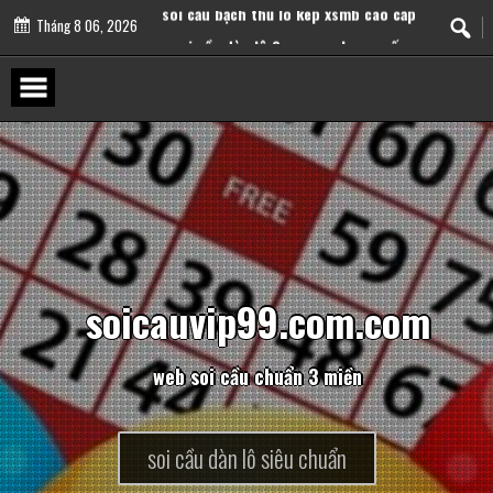
Skip
soi cầu bạch thủ lô kép xsmb cao cấp
to
Tháng 8 06, 2026
content
soi cầu dàn lô 8 con xsmb cao cấp
s
o
i
c
a
u
v
i
p
9
9
.
c
o
m
.
c
o
m
w
e
b
s
o
i
c
ầ
u
c
h
u
ẩ
n
3
m
i
ề
n
soi cầu dàn lô siêu chuẩn