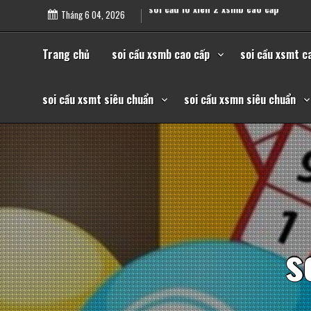
Skip
soi cầu dàn lô 8 con xsmb cao cấp
Tháng 6 04, 2026
to
content
soi cầu lô xiên 2 xsmb cao cấp
Trang chủ
soi cầu xsmb cao cấp
soi cầu xsmt c
soi cầu bạch thủ lô kép xsmb cao cấp
soi cầu song thủ lô xsmb cao cấp
soi cầu xsmt siêu chuẩn
soi cầu xsmn siêu chuẩn
s