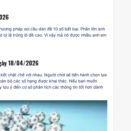
2026
phương pháp soi cầu dàn đề 10 số bất bại. Phần lớn anh
 tỷ lệ trúng lô đề cao. Vì vậy mà nó được nhiều anh em
ày 18/04/2026
 kết chặt chẽ với nhau. Người chơi sẽ tiến hành chọn lựa
a toàn bộ các số hạng được khai thác. Nếu bạn muốn
y lưu ý đến cơ sở phân tích các thông tin tốt hơn dành