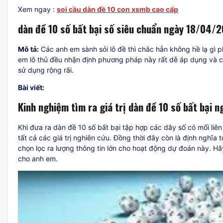
Xem ngay :
soi cầu dàn đề 10 con xsmb cao cấp
dàn đề 10 số bất bại số siêu chuẩn ngày 18/04/
Mô tả:
Các anh em sành sỏi lô đề thì chắc hẳn không hề lạ gì 
em lô thủ đều nhận định phương pháp này rất dễ áp dụng và có
sử dụng rộng rãi.
Bài viết:
Kinh nghiệm tìm ra giá trị
dàn đề 10 số bất bại
ng
Khi đưa ra dàn đề 10 số bất bại tập hợp các dãy số có mối liên
tất cả các giá trị nghiên cứu. Đồng thời đây còn là định nghĩ
chọn lọc ra lượng thông tin lớn cho hoạt động dự đoán này. Hã
cho anh em.