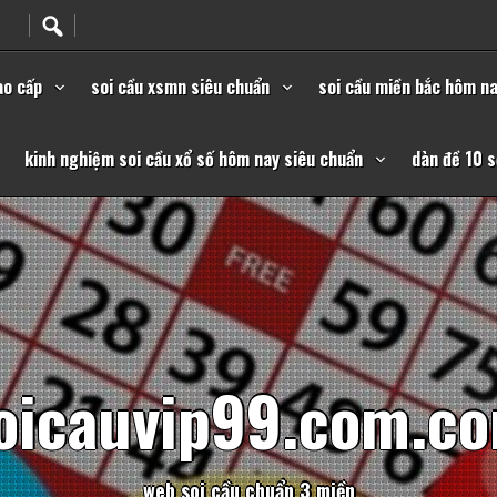
ao cấp
soi cầu xsmn siêu chuẩn
soi cầu miền bắc hôm na
kinh nghiệm soi cầu xổ số hôm nay siêu chuẩn
dàn đề 10 s
o
i
c
a
u
v
i
p
9
9
.
c
o
m
.
c
o
w
e
b
s
o
i
c
ầ
u
c
h
u
ẩ
n
3
m
i
ề
n