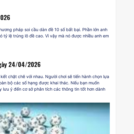
2026
phương pháp soi cầu dàn đề 10 số bất bại. Phần lớn anh
 tỷ lệ trúng lô đề cao. Vì vậy mà nó được nhiều anh em
ày 24/04/2026
 kết chặt chẽ với nhau. Người chơi sẽ tiến hành chọn lựa
a toàn bộ các số hạng được khai thác. Nếu bạn muốn
y lưu ý đến cơ sở phân tích các thông tin tốt hơn dành