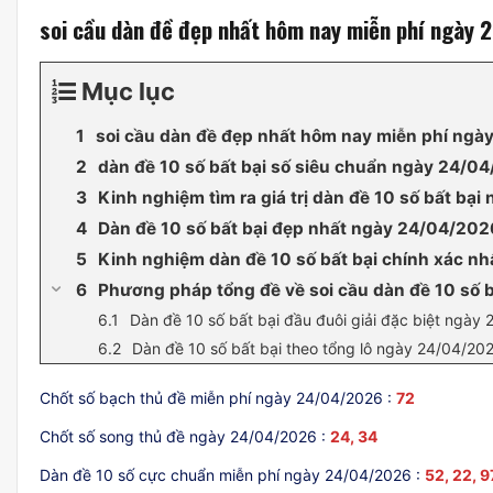
soi cầu dàn đề đẹp nhất hôm nay miễn phí ngày
Mục lục
soi cầu dàn đề đẹp nhất hôm nay miễn phí ng
dàn đề 10 số bất bại số siêu chuẩn ngày 24/0
Kinh nghiệm tìm ra giá trị dàn đề 10 số bất bạ
Dàn đề 10 số bất bại đẹp nhất ngày 24/04/202
Kinh nghiệm dàn đề 10 số bất bại chính xác n
Phương pháp tổng đề về soi cầu dàn đề 10 số 
Dàn đề 10 số bất bại đầu đuôi giải đặc biệt ngày
Dàn đề 10 số bất bại theo tổng lô ngày 24/04/20
Chốt số bạch thủ đề miễn phí ngày 24/04/2026 :
72
Chốt số song thủ đề ngày 24/04/2026 :
24, 34
Dàn đề 10 số cực chuẩn miễn phí ngày 24/04/2026 :
52, 22, 97