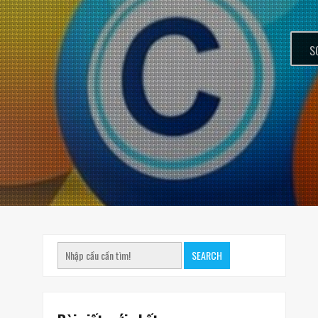
s
SEARCH