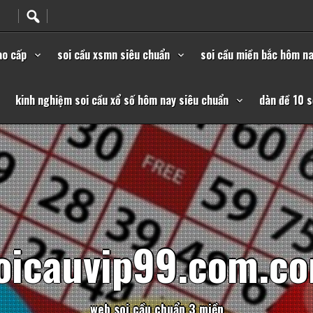
ao cấp
soi cầu xsmn siêu chuẩn
soi cầu miền bắc hôm na
kinh nghiệm soi cầu xổ số hôm nay siêu chuẩn
dàn đề 10 s
o
i
c
a
u
v
i
p
9
9
.
c
o
m
.
c
o
w
e
b
s
o
i
c
ầ
u
c
h
u
ẩ
n
3
m
i
ề
n