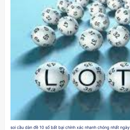
soi cầu dàn đề 10 số bất bại chính xác nhanh chóng nhất ngà