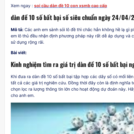
Xem ngay :
soi cầu dàn đề 10 con xsmb cao cấp
dàn đề 10 số bất bại số siêu chuẩn ngày 24/04/
Mô tả:
Các anh em sành sỏi lô đề thì chắc hẳn không hề lạ gì 
em lô thủ đều nhận định phương pháp này rất dễ áp dụng và có
sử dụng rộng rãi.
Bài viết:
Kinh nghiệm tìm ra giá trị
dàn đề 10 số bất bại
ng
Khi đưa ra dàn đề 10 số bất bại tập hợp các dãy số có mối liên
tất cả các giá trị nghiên cứu. Đồng thời đây còn là định nghĩ
chọn lọc ra lượng thông tin lớn cho hoạt động dự đoán này. Hã
cho anh em.