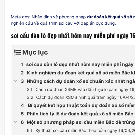
Meta des: Nhận định về phương pháp
dự đoán kết quả xổ số 
nghiên cứu về quá trình soi cầu với đáp án cực đung.
soi cầu dàn lô đẹp nhất hôm nay miễn phí ngày 
Mục lục
soi cầu dàn lô đẹp nhất hôm nay miễn phí ngà
Kinh nghiệm dự đoán kết quả xổ số miền Bắc k
Những cách dự đoán xổ số chuẩn xác nhất ng
Cách dự đoán XSMB vào dấu hiệu lô câm ngày 1
Cách dự đoán XSMB hình quả trám ngày 16/04/2
Bí quyết kết hợp thuật toán dự đoán xổ số mi
Phân tích tỷ lệ dự đoán kết quả xổ số miền Bắ
Một số phương pháp soi cầu miền Bắc dễ trún
Kỹ thuật soi cầu miền Bắc theo tuần ngày 16/04/