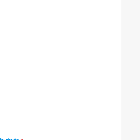
iêu chuẩn
«