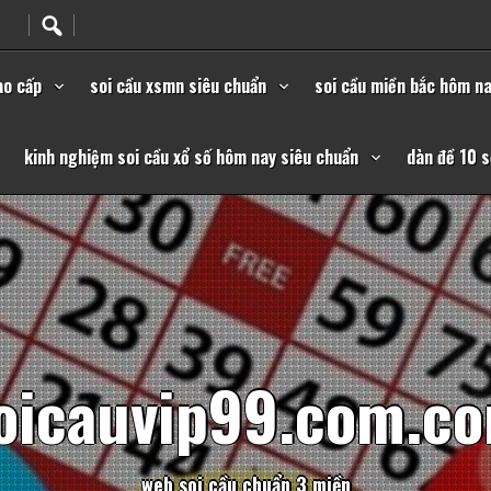
ao cấp
soi cầu xsmn siêu chuẩn
soi cầu miền bắc hôm na
kinh nghiệm soi cầu xổ số hôm nay siêu chuẩn
dàn đề 10 s
o
i
c
a
u
v
i
p
9
9
.
c
o
m
.
c
o
w
e
b
s
o
i
c
ầ
u
c
h
u
ẩ
n
3
m
i
ề
n