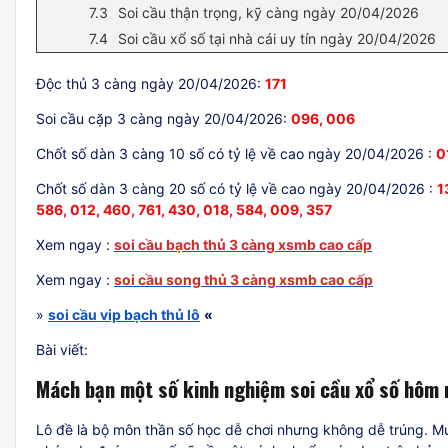
Soi cầu thận trọng, kỹ càng ngày 20/04/2026
Soi cầu xổ số tại nhà cái uy tín ngày 20/04/2026
Độc thủ 3 càng ngày 20/04/2026:
171
Soi cầu cặp 3 càng ngày 20/04/2026:
096, 006
Chốt số dàn 3 càng 10 số có tỷ lệ về cao ngày 20/04/2026 :
0
Chốt số dàn 3 càng 20 số có tỷ lệ về cao ngày 20/04/2026 :
1
586, 012, 460, 761, 430, 018, 584, 009, 357
Xem ngay :
soi cầu bạch thủ 3 càng xsmb cao cấp
Xem ngay :
soi cầu song thủ 3 càng xsmb cao cấp
»
soi cầu vip bạch thủ lô
«
Bài viết:
Mách bạn một số kinh nghiệm soi cầu xổ số hôm 
Lô đề là bộ môn thần số học dễ chơi nhưng không dễ trúng. Mu