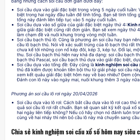
bằng những cách soi cầu đơn giản dưới đây:
Soi cầu dựa vào giải đặc biệt trong vòng 5 ngày cuối tuần:
biệt trong hai ngày đầu tuần để tính tổng. Bạn sẽ tính tổng g
tổng này đánh liên tiếp tục vào 5 ngày cuối tuần.
Soi cầu dựa vào số giữa của giải đặc biệt ngày thứ 4
: Kinh
giữa giải đặc biệt cũng rất đơn giản. Bạn sẽ xem ngày thứ 4,
làm chạm đề và nuôi khung trong vòng một tuần.
Soi cầu bạch thủ lô: Cũng là phương án soi cầu hay bạn nên 
cầu lô bạch thủ. Nói về xác suất trúng của lô bạch thủ rất th
chưa kể tới những con nổ kép đôi, kép 3, kép tư. Đổi lại, một
thu. Soi cầu bạch thủ hiện nay khá đa dạng: soi cầu bạch th
bạch thủ Pascal, soi cầu bạch thủ dựa vào giải đặc biệt, dự
Soi cầu dựa vào tổng đề: Đây cũng là
kinh nghiệm soi cầu
thủ đã kiếm được khoản tiền bội thu từ giải pháp soi cầu n
xem kết quảu giải đặc biệt hôm nay về bao nhiêu? Đem cộn
Đánh con lô này vào ngày mai, nuôi khung thêm 3 ngày nữa t
Phương án soi cầu lô rơi ngày 20/04/2026
Soi cầu dựa vào lô rơi: Cách bắt cầu dựa vào lô rơi cao thủ
quả soi cầu lô rơi rất chuẩn. Bạn sẽ quan sát kỹ kết quả xổ 
hai ngày liên tiếp không? Nếu có hãy chọn nó đánh luôn tron
cùng về hai nháy thì nên bỏ cầu lô này mà chuyển sang cầu 
Chia sẻ kinh nghiệm soi cầu xổ số hôm nay siêu