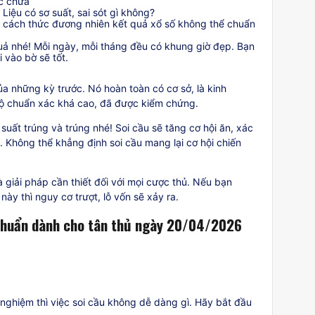
c chưa
iệu có sơ suất, sai sót gì không?
i cách thức đương nhiên kết quả xổ số không thể chuẩn
quả nhé! Mỗi ngày, mỗi tháng đều có khung giờ đẹp. Bạn
i vào bờ sẽ tốt.
a những kỳ trước. Nó hoàn toàn có cơ sở, là kinh
 độ chuẩn xác khá cao, đã được kiểm chứng.
uất trúng và trúng nhé! Soi cầu sẽ tăng cơ hội ăn, xác
nh. Không thể khẳng định soi cầu mang lại cơ hội chiến
à giải pháp cần thiết đối với mọi cược thủ. Nếu bạn
ày thì nguy cơ trượt, lỗ vốn sẽ xảy ra.
 chuẩn dành cho tân thủ ngày 20/04/2026
 nghiệm thì việc soi cầu không dễ dàng gì. Hãy bắt đầu