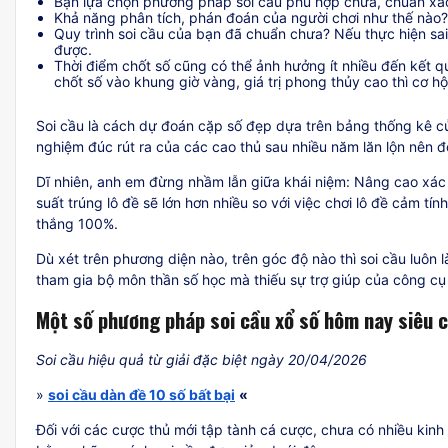
Bạn lựa chọn phương pháp soi cầu phù hợp chưa, chuẩn xá
Khả năng phân tích, phán đoán của người chơi như thế nào? L
Quy trình soi cầu của bạn đã chuẩn chưa? Nếu thực hiện sa
được.
Thời điểm chốt số cũng có thể ảnh hưởng ít nhiều đến kết 
chốt số vào khung giờ vàng, giá trị phong thủy cao thì cơ hộ
Soi cầu là cách dự đoán cặp số đẹp dựa trên bảng thống kê củ
nghiệm đúc rút ra của các cao thủ sau nhiều năm lăn lộn nên
Dĩ nhiên, anh em đừng nhầm lẫn giữa khái niệm: Nâng cao xác s
suất trúng lô đề sẽ lớn hơn nhiều so với việc chơi lô đề cảm tí
thắng 100%.
Dù xét trên phương diện nào, trên góc độ nào thì soi cầu luôn l
tham gia bộ môn thần số học mà thiếu sự trợ giúp của công cụ n
Một số phương pháp soi cầu xổ số hôm nay siêu
Soi cầu hiệu quả từ giải đặc biệt ngày 20/04/2026
»
soi cầu dàn đề 10 số bất bại
«
Đối với các cược thủ mới tập tành cá cược, chưa có nhiều kinh