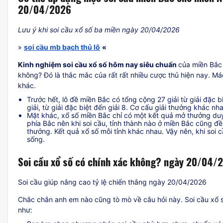
20/04/2026
Lưu ý khi soi cầu xổ số ba miền ngày 20/04/2026
»
soi cầu mb bạch thủ lô
«
Kinh nghiệm soi cầu xổ số hôm nay siêu chuẩn
của miền Bắc
không? Đó là thắc mắc của rất rất nhiều cược thủ hiện nay. Má
khác.
Trước hết, lô đề miền Bắc có tổng cộng 27 giải từ giải đặc b
giải, từ giải đặc biệt đến giải 8. Cơ cấu giải thưởng khác n
Mặt khác, xổ số miền Bắc chỉ có một kết quả mở thưởng du
phía Bắc nên khi soi cầu, tỉnh thành nào ở miền Bắc cũng đ
thưởng. Kết quả xổ số mỗi tỉnh khác nhau. Vậy nên, khi soi 
sống.
Soi cầu xổ số có chính xác không? ngày 20/04/
Soi cầu giúp nâng cao tỷ lệ chiến thắng ngày 20/04/2026
Chắc chắn anh em nào cũng tò mò về câu hỏi này. Soi cầu xổ 
như: