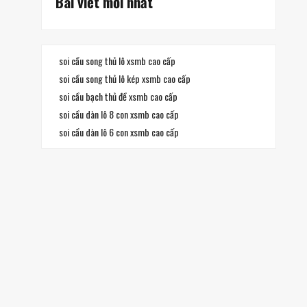
Bài viết mới nhất
soi cầu song thủ lô xsmb cao cấp
soi cầu song thủ lô kép xsmb cao cấp
soi cầu bạch thủ đề xsmb cao cấp
soi cầu dàn lô 8 con xsmb cao cấp
soi cầu dàn lô 6 con xsmb cao cấp