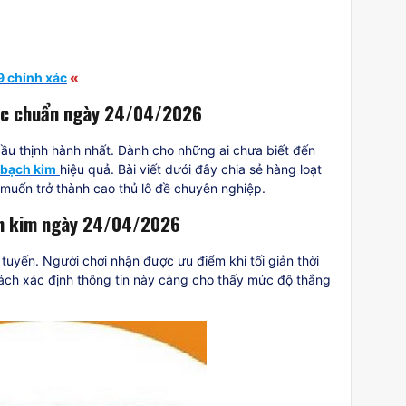
9 chính xác
«
cực chuẩn ngày 24/04/2026
ầu thịnh hành nhất. Dành cho những ai chưa biết đến
 bạch kim
hiệu quả. Bài viết dưới đây chia sẻ hàng loạt
n muốn trở thành cao thủ lô đề chuyên nghiệp.
ạch kim ngày 24/04/2026
tuyến. Người chơi nhận được ưu điểm khi tối giản thời
cách xác định thông tin này càng cho thấy mức độ thắng