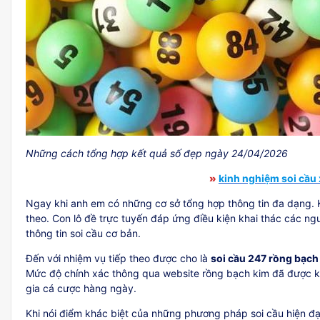
Những cách tổng hợp kết quả số đẹp ngày 24/04/2026
»
kinh nghiệm soi cầu
Ngay khi anh em có những cơ sở tổng hợp thông tin đa dạng. Kh
theo. Con lô đề trực tuyến đáp ứng điều kiện khai thác các ngu
thông tin soi cầu cơ bản.
Đến với nhiệm vụ tiếp theo được cho là
soi cầu 247 rồng bạch
Mức độ chính xác thông qua website rồng bạch kim đã được 
gia cá cược hàng ngày.
Khi nói điểm khác biệt của những phương pháp soi cầu hiện đ