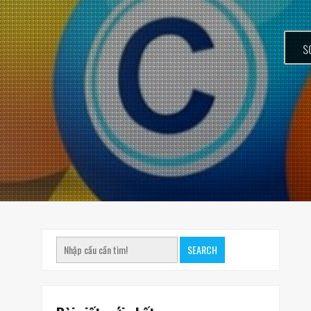
s
SEARCH