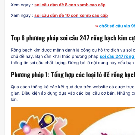
Xem ngay :
soi cầu dàn đề 8 con xsmb cao cấp
Xem ngay :
soi cầu dàn đề 10 con xsmb cao cấp
»
chốt số cầu vip 9
Top 6 phương pháp soi cầu 247 rồng bạch kim 
Rồng bạch kim được mệnh danh là công cụ hỗ trợ dịch vụ soi c
chủ đề này. Bạn cần khai thác phương pháp
soi cầu 247 rồng
thông tin soi cầu chất lượng. Đừng bỏ lỡ nội dung này nếu bạ
Phương pháp 1: Tổng hợp các loại lô đề rồng b
Qua cách thống kê các kết quả dựa trên website cá cược trực 
gian. Điều kiện áp dụng dựa vào các loại cầu cơ bản. Những 
lớn.