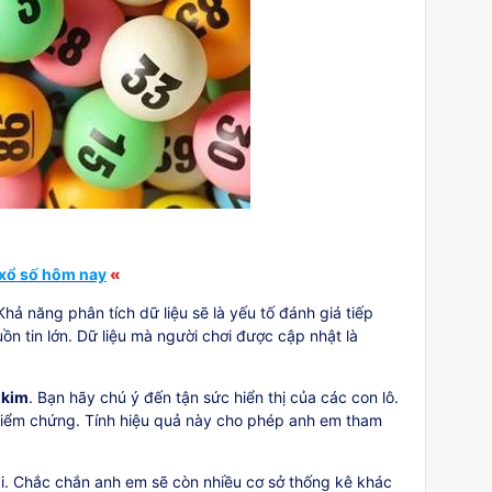
 xổ số hôm nay
«
ả năng phân tích dữ liệu sẽ là yếu tố đánh giá tiếp
ồn tin lớn. Dữ liệu mà người chơi được cập nhật là
 kim
. Bạn hãy chú ý đến tận sức hiển thị của các con lô.
kiểm chứng. Tính hiệu quả này cho phép anh em tham
ại. Chắc chắn anh em sẽ còn nhiều cơ sở thống kê khác