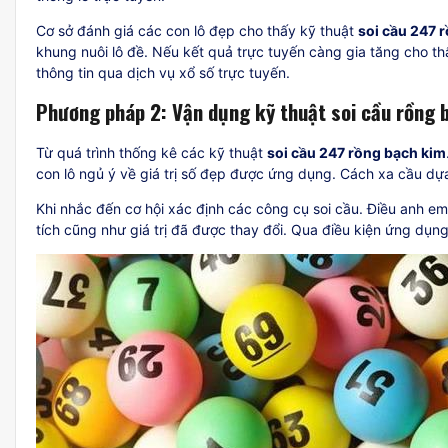
Cơ sở đánh giá các con lô đẹp cho thấy kỹ thuật
soi cầu 247 
khung nuôi lô đề. Nếu kết quả trực tuyến càng gia tăng cho th
thông tin qua dịch vụ xổ số trực tuyến.
Phương pháp 2: Vận dụng kỹ thuật soi cầu rồng
Từ quá trình thống kê các kỹ thuật
soi cầu 247 rồng bạch kim
con lô ngủ ý về giá trị số đẹp được ứng dụng. Cách xa cầu dựa
Khi nhắc đến cơ hội xác định các công cụ soi cầu. Điều anh em
tích cũng như giá trị đã được thay đổi. Qua điều kiện ứng dụn