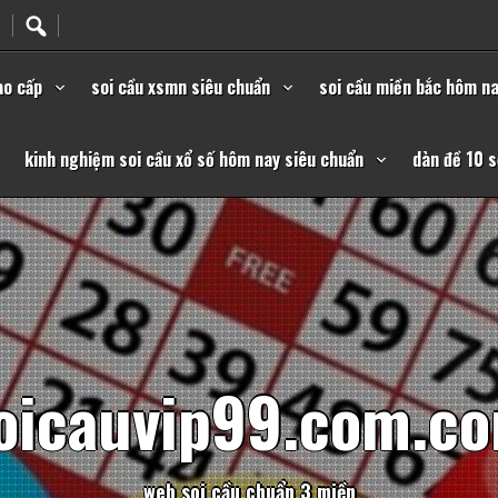
ao cấp
soi cầu xsmn siêu chuẩn
soi cầu miền bắc hôm na
p
kinh nghiệm soi cầu xổ số hôm nay siêu chuẩn
dàn đề 10 s
o
i
c
a
u
v
i
p
9
9
.
c
o
m
.
c
o
w
e
b
s
o
i
c
ầ
u
c
h
u
ẩ
n
3
m
i
ề
n