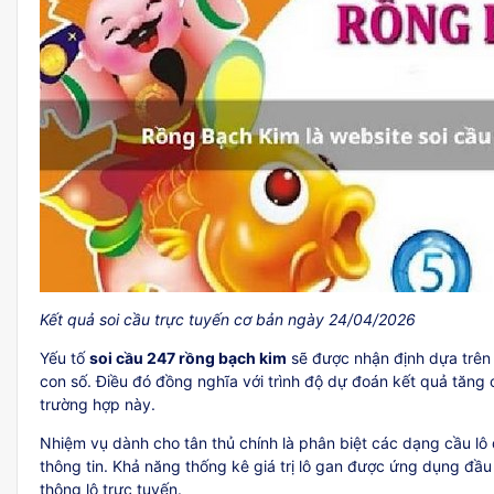
Kết quả soi cầu trực tuyến cơ bản ngày 24/04/2026
Yếu tố
soi cầu 247 rồng bạch kim
sẽ được nhận định dựa trên 
con số. Điều đó đồng nghĩa với trình độ dự đoán kết quả tăng 
trường hợp này.
Nhiệm vụ dành cho tân thủ chính là phân biệt các dạng cầu lô
thông tin. Khả năng thống kê giá trị lô gan được ứng dụng đầu
thông lô trực tuyến.