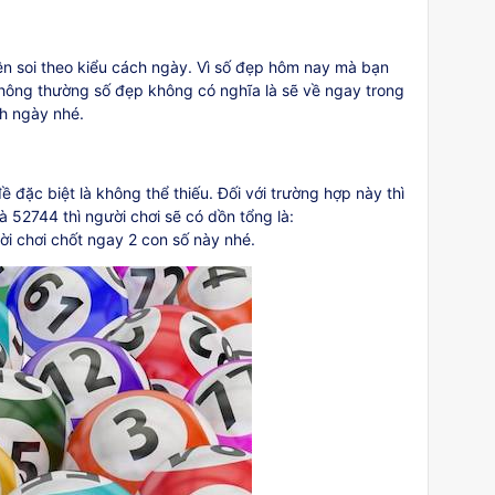
n soi theo kiểu cách ngày. Vì số đẹp hôm nay mà bạn
 Thông thường số đẹp không có nghĩa là sẽ về ngay trong
ch ngày nhé.
đề đặc biệt là không thể thiếu. Đối với trường hợp này thì
à 52744 thì người chơi sẽ có dồn tổng là:
i chơi chốt ngay 2 con số này nhé.