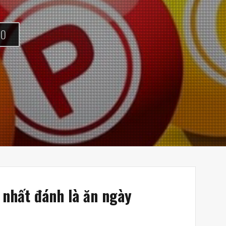
00
 nhất đánh là ăn ngày