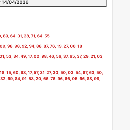
ày 14/04/2026
, 89, 64, 31, 28, 71, 64, 55
 09, 98, 98, 92, 94, 88, 87, 76, 19, 27, 06, 18
01, 53, 34, 49, 17, 00, 98, 46, 56, 37, 65, 37, 29, 21, 03,
18, 15, 60, 98, 17, 57, 31, 27, 30, 50, 03, 54, 67, 63, 50,
, 32, 69, 84, 91, 58, 20, 66, 76, 96, 66, 05, 66, 88, 98,