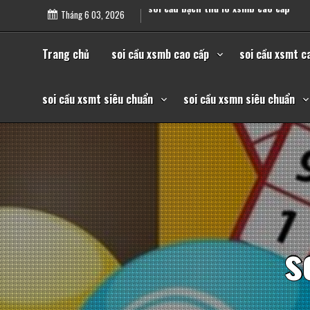
Skip
soi cầu dàn lô 10 con xsmb cao cấp
Tháng 6 03, 2026
to
content
soi cầu bạch thủ lô xsmb cao cấp
soi cầu dàn lô 8 con xsmb cao cấp
Trang chủ
soi cầu xsmb cao cấp
soi cầu xsmt c
soi cầu lô xiên 3 xsmb cao cấp
soi cầu xsmt siêu chuẩn
soi cầu xsmn siêu chuẩn
s