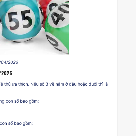
4/04/2026
4/2026
đề thủ ưa thích. Nếu số 3 về nằm ở đầu hoặc đuôi thì là
hững con số bao gồm:
 con số bao gồm: