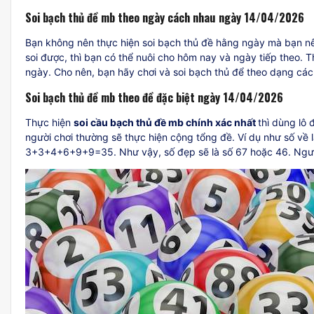
Soi bạch thủ đề mb theo ngày cách nhau ngày 14/04/2026
Bạn không nên thực hiện soi bạch thủ đề hằng ngày mà bạn nê
soi được, thì bạn có thể nuôi cho hôm nay và ngày tiếp theo.
ngày. Cho nên, bạn hãy chơi và soi bạch thủ để theo dạng cá
Soi bạch thủ đề mb theo đề đặc biệt ngày 14/04/2026
Thực hiện
soi cầu bạch thủ đề mb chính xác nhất
thì dùng lô 
người chơi thường sẽ thực hiện cộng tổng đề. Ví dụ như số về l
3+3+4+6+9+9=35. Như vậy, số đẹp sẽ là số 67 hoặc 46. Ngườ