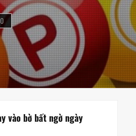
00
nay vào bờ bất ngờ ngày