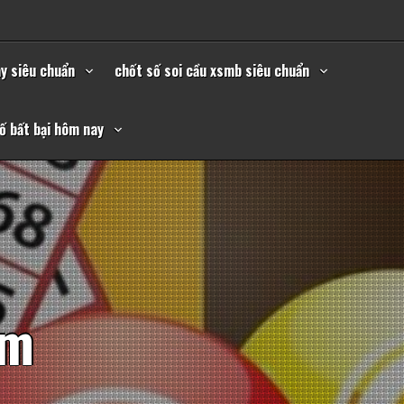
y siêu chuẩn
chốt số soi cầu xsmb siêu chuẩn
ố bất bại hôm nay
m