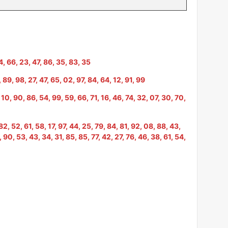
4, 66, 23, 47, 86, 35, 83, 35
 89, 98, 27, 47, 65, 02, 97, 84, 64, 12, 91, 99
 10, 90, 86, 54, 99, 59, 66, 71, 16, 46, 74, 32, 07, 30, 70,
82, 52, 61, 58, 17, 97, 44, 25, 79, 84, 81, 92, 08, 88, 43,
 90, 53, 43, 34, 31, 85, 85, 77, 42, 27, 76, 46, 38, 61, 54,