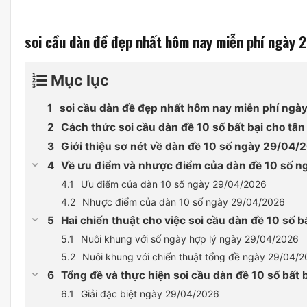
soi cầu dàn đề đẹp nhất hôm nay miễn phí ngày
Mục lục
soi cầu dàn đề đẹp nhất hôm nay miễn phí ng
Cách thức soi cầu dàn đề 10 số bất bại cho tâ
Giới thiệu sơ nét về dàn đề 10 số ngày 29/04/
Về ưu điểm và nhược điểm của dàn đề 10 số 
Ưu điểm của dàn 10 số ngày 29/04/2026
Nhược điểm của dàn 10 số ngày 29/04/2026
Hai chiến thuật cho việc soi cầu dàn đề 10 số 
Nuôi khung với số ngày hợp lý ngày 29/04/2026
Nuôi khung với chiến thuật tổng đề ngày 29/04/
Tổng đề và thực hiện soi cầu dàn đề 10 số bất
Giải đặc biệt ngày 29/04/2026