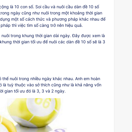
 cộng là 10 con số. Soi cầu và nuôi cầu dàn đề 10 số
 trong ngày cũng như nuôi trong một khoảng thời gian
 sử dụng một số cách thức và phương pháp khác nhau để
háp thì việc tìm số càng trở nên hiệu quả.
 nuôi trong khung thời gian dài ngày. Đây được xem là
khung thời gian tối ưu để nuôi các dàn đề 10 số sẽ là 3
 có thể nuôi trong nhiều ngày khác nhau. Anh em hoàn
ó là tuỳ thuộc vào sở thích cũng như là khả năng vốn
ời gian tối ưu đó là 3, 3 và 2 ngày.