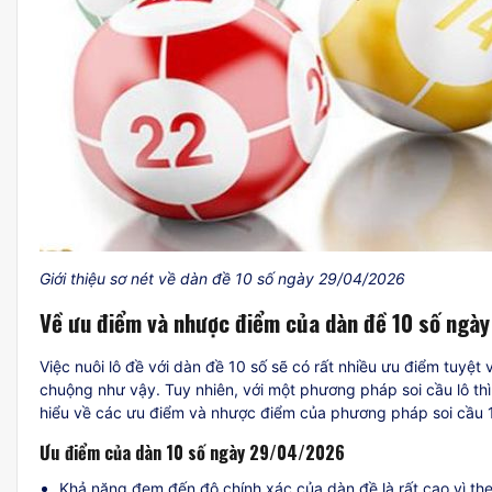
Giới thiệu sơ nét về dàn đề 10 số ngày 29/04/2026
Về ưu điểm và nhược điểm của dàn đề 10 số ng
Việc nuôi lô đề với dàn đề 10 số sẽ có rất nhiều ưu điểm tuyệt 
chuộng như vậy. Tuy nhiên, với một phương pháp soi cầu lô th
hiểu về các ưu điểm và nhược điểm của phương pháp soi cầu 
Ưu điểm của dàn 10 số ngày 29/04/2026
Khả năng đem đến độ chính xác của dàn đề là rất cao vì the