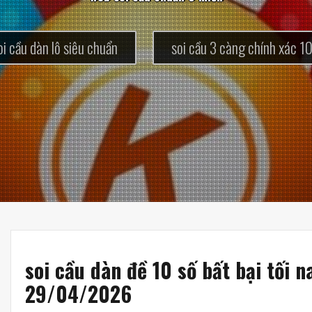
oi cầu dàn lô siêu chuẩn
soi cầu 3 càng chính xác 1
soi cầu dàn đề 10 số bất bại tối 
29/04/2026