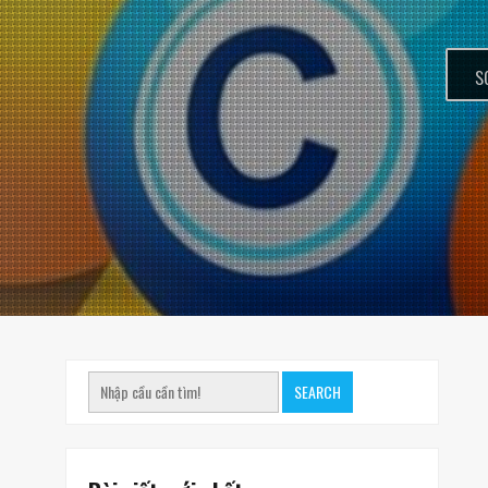
s
SEARCH