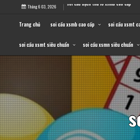
Skip
soi cầu dàn lô 10 con xsmb cao cấp
Tháng 6 03, 2026
to
content
soi cầu bạch thủ lô xsmb cao cấp
soi cầu dàn lô 8 con xsmb cao cấp
Trang chủ
soi cầu xsmb cao cấp
soi cầu xsmt c
soi cầu lô xiên 3 xsmb cao cấp
soi cầu xsmt siêu chuẩn
soi cầu xsmn siêu chuẩn
s