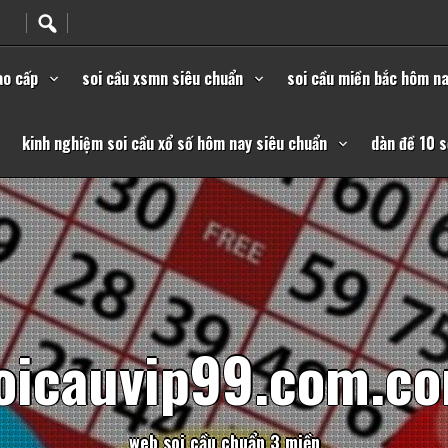
ao cấp
soi cầu xsmn siêu chuẩn
soi cầu miền bắc hôm na
kinh nghiệm soi cầu xổ số hôm nay siêu chuẩn
dàn đề 10 s
o
i
c
a
u
v
i
p
9
9
.
c
o
m
.
c
o
w
e
b
s
o
i
c
ầ
u
c
h
u
ẩ
n
3
m
i
ề
n