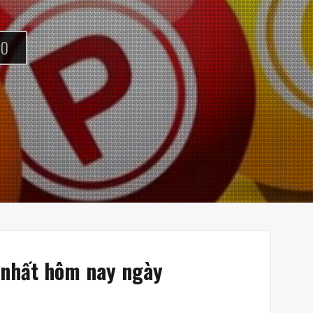
00
c nhất hôm nay ngày