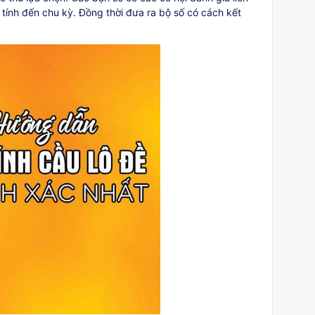
 tính đến chu kỳ. Đồng thời đưa ra bộ số có cách kết