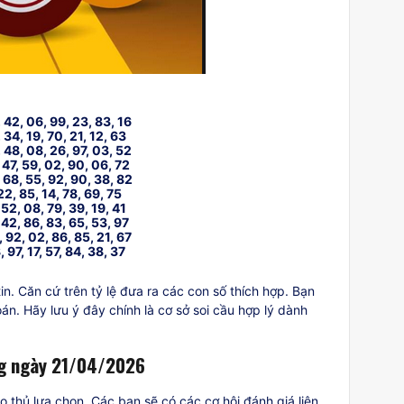
, 42, 06, 99, 23, 83, 16
 34, 19, 70, 21, 12, 63
, 48, 08, 26, 97, 03, 52
, 47, 59, 02, 90, 06, 72
, 68, 55, 92, 90, 38, 82
 22, 85, 14, 78, 69, 75
 52, 08, 79, 39, 19, 41
 42, 86, 83, 65, 53, 97
, 92, 02, 86, 85, 21, 67
 97, 17, 57, 84, 38, 37
n. Căn cứ trên tỷ lệ đưa ra các con số thích hợp. Bạn
n. Hãy lưu ý đây chính là cơ sở soi cầu hợp lý dành
ung ngày 21/04/2026
 thủ lựa chọn. Các bạn sẽ có các cơ hội đánh giá liên