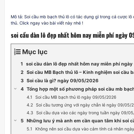
Mô tả: Soi cầu mb bạch thủ lô có tác dụng gì trong cá cược l
thủ. Click ngay vào bài viết này nhé !
soi cầu dàn lô đẹp nhất hôm nay miễn phí ngày
Mục lục
soi cầu dàn lô đẹp nhất hôm nay miễn phí ngà
Soi cầu MB Bạch thủ lô – Kinh nghiệm soi cầu
Soi cầu là gì? ngày 09/05/2026
Tổng hợp một số phương pháp soi cầu mb bạch
Soi cầu MB bạch thủ lô ngày 09/05/2026
Soi cầu tương ứng với ngày chẵn lẻ ngày 09/05/
Soi cầu dựa vào các ngày trong tuần ngày 09/0
Những lưu ý mà anh em cần quan tâm khi soi 
Không nên soi cầu dựa vào cảm tính cá nhân ngà