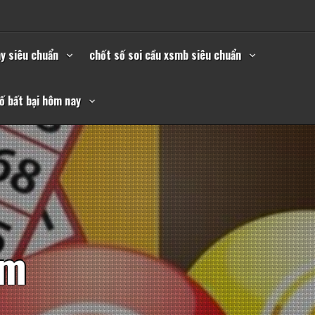
y siêu chuẩn
chốt số soi cầu xsmb siêu chuẩn
ố bất bại hôm nay
m