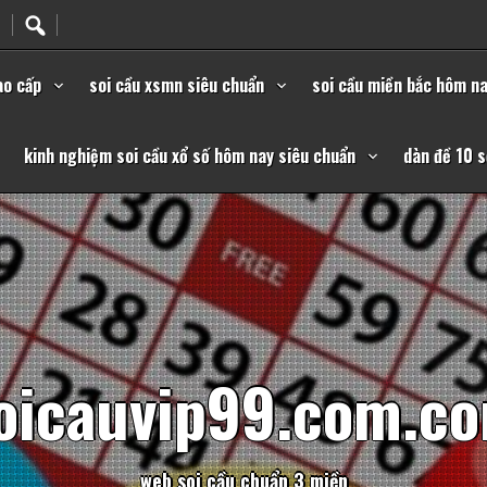
p
ao cấp
soi cầu xsmn siêu chuẩn
soi cầu miền bắc hôm na
kinh nghiệm soi cầu xổ số hôm nay siêu chuẩn
dàn đề 10 s
o
i
c
a
u
v
i
p
9
9
.
c
o
m
.
c
o
w
e
b
s
o
i
c
ầ
u
c
h
u
ẩ
n
3
m
i
ề
n