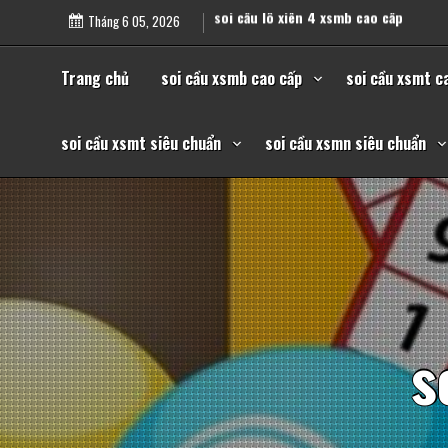
Skip
soi cầu dàn đề 10 con xsmb cao cấp
Tháng 6 05, 2026
to
content
soi cầu lô xiên 4 xsmb cao cấp
soi cầu bạch thủ 3 càng xsmb cao cấ
Trang chủ
soi cầu xsmb cao cấp
soi cầu xsmt c
soi cầu bạch thủ lô kép xsmb cao cấp
soi cầu xsmt siêu chuẩn
soi cầu xsmn siêu chuẩn
s