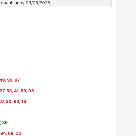
ng quanh ngày 09/05/2026
 49, 99, 97
37, 53, 41, 99, 08
 67, 30, 93, 16
, 89
 94, 68, 00