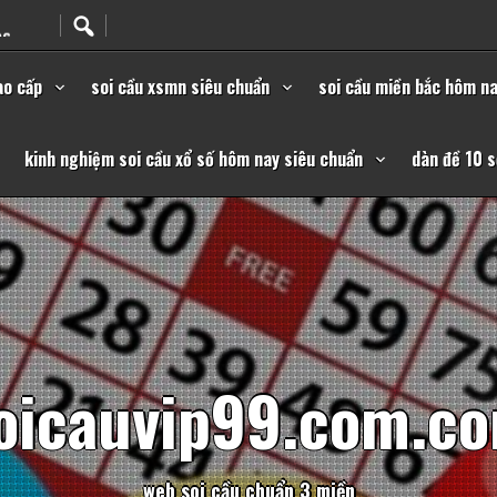
26
ao cấp
soi cầu xsmn siêu chuẩn
soi cầu miền bắc hôm na
26
kinh nghiệm soi cầu xổ số hôm nay siêu chuẩn
dàn đề 10 s
o
i
c
a
u
v
i
p
9
9
.
c
o
m
.
c
o
w
e
b
s
o
i
c
ầ
u
c
h
u
ẩ
n
3
m
i
ề
n