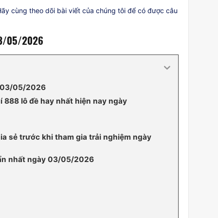
ãy cùng theo dõi bài viết của chúng tôi để có được câu
03/05/2026
y 03/05/2026
í 888 lô đề hay nhất hiện nay ngày
a sẻ trước khi tham gia trải nghiệm ngày
ẩn nhất ngày 03/05/2026