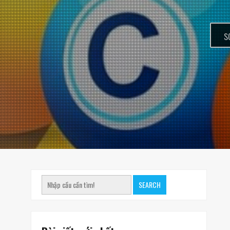
s
SEARCH