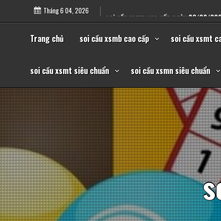
Skip
Tháng 6 04, 2026
to
03/09/2026
content
soi cầu xsmn cao cấp ngày 03/09/20
Trang chủ
soi cầu xsmb cao cấp
soi cầu xsmt c
soi cầu xsmt cao cấp ngày 03/09/20
soi cầu xsmt siêu chuẩn
soi cầu xsmn siêu chuẩn
s