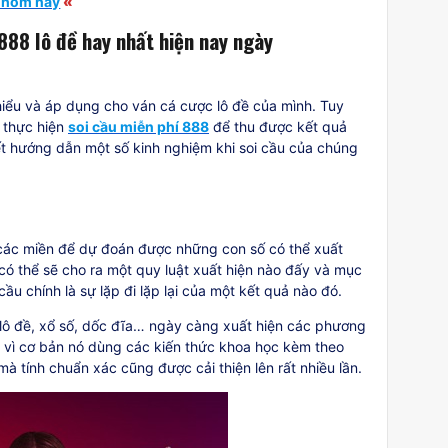
p hôm nay
«
888 lô đề hay nhất hiện nay ngày
hiểu và áp dụng cho ván cá cược lô đề của mình. Tuy
 thực hiện
soi cầu miễn phí 888
để thu được kết quả
iết hướng dẫn một số kinh nghiệm khi soi cầu của chúng
t các miền để dự đoán được những con số có thể xuất
 có thể sẽ cho ra một quy luật xuất hiện nào đấy và mục
 cầu chính là sự lặp đi lặp lại của một kết quả nào đó.
, lô đề, xổ số, dốc đĩa… ngày càng xuất hiện các phương
ó vì cơ bản nó dùng các kiến thức khoa học kèm theo
 mà tính chuẩn xác cũng được cải thiện lên rất nhiều lần.