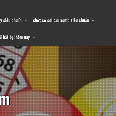
y siêu chuẩn
chốt số soi cầu xsmb siêu chuẩn
ố bất bại hôm nay
m