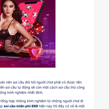
oán nên soi cầu đòi hỏi người chơi phải có được nền
ến soi cầu tự động sẽ còn một cách soi cầu thủ công
ững kinh nghiệm nhất định.
ẽ tổng hợp những kinh nghiệm từ những người chơi đi
háp
soi cầu miễn phí 888
hiện nay thì đây có vẻ là một