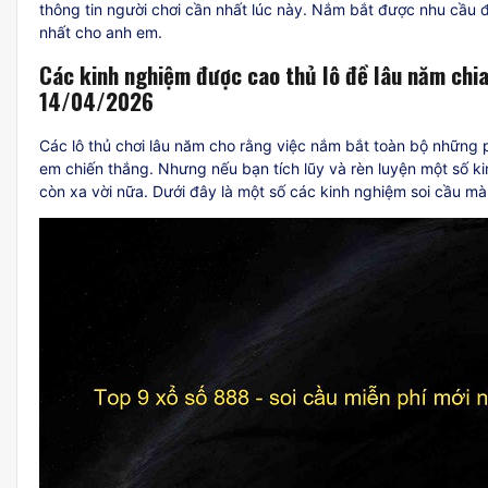
thông tin người chơi cần nhất lúc này. Nắm bắt được nhu cầu
nhất cho anh em.
Các kinh nghiệm được cao thủ lô đề lâu năm chia
14/04/2026
Các lô thủ chơi lâu năm cho rằng việc nắm bắt toàn bộ những
em chiến thắng. Nhưng nếu bạn tích lũy và rèn luyện một số k
còn xa vời nữa. Dưới đây là một số các kinh nghiệm soi cầu mà