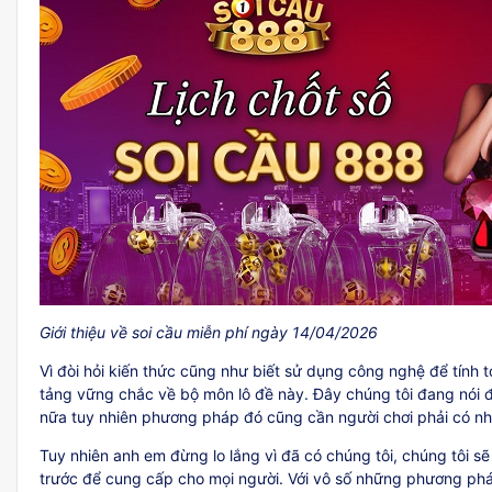
Giới thiệu về soi cầu miễn phí ngày 14/04/2026
Vì đòi hỏi kiến thức cũng như biết sử dụng công nghệ để tính t
tảng vững chắc về bộ môn lô đề này. Đây chúng tôi đang nói đ
nữa tuy nhiên phương pháp đó cũng cần người chơi phải có nh
Tuy nhiên anh em đừng lo lắng vì đã có chúng tôi, chúng tôi s
trước để cung cấp cho mọi người. Với vô số những phương p