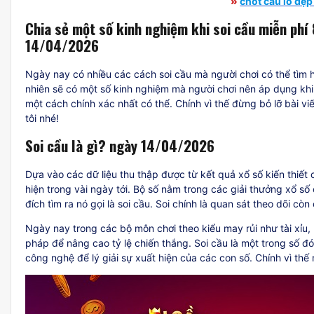
»
chốt cầu lô đẹ
Chia sẻ một số kinh nghiệm khi soi cầu miễn phí 
14/04/2026
Ngày nay có nhiều các cách soi cầu mà người chơi có thể tìm 
nhiên sẽ có một số kinh nghiệm mà người chơi nên áp dụng khi
một cách chính xác nhất có thể. Chính vì thế đừng bỏ lỡ bài v
tôi nhé!
Soi cầu là gì? ngày 14/04/2026
Dựa vào các dữ liệu thu thập được từ kết quả xổ số kiến thiế
hiện trong vài ngày tới. Bộ số nằm trong các giải thưởng xổ số
đích tìm ra nó gọi là soi cầu. Soi chính là quan sát theo dõi còn
Ngày nay trong các bộ môn chơi theo kiểu may rủi như tài xỉu
pháp để nâng cao tỷ lệ chiến thắng. Soi cầu là một trong số đ
công nghệ để lý giải sự xuất hiện của các con số. Chính vì thế