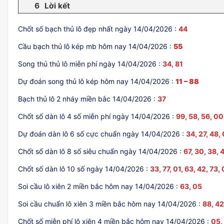
Lời kết
Chốt số bạch thủ lô đẹp nhất ngày 14/04/2026 :
44
Cầu bạch thủ lô kép mb hôm nay 14/04/2026 :
55
Song thủ thủ lô miễn phí ngày 14/04/2026 :
34, 81
Dự đoán song thủ lô kép hôm nay 14/04/2026 :
11 – 88
Bạch thủ lô 2 nháy miền bắc 14/04/2026 :
37
Chốt số dàn lô 4 số miễn phí ngày 14/04/2026 :
99, 58, 56, 00
Dự đoán dàn lô 6 số cực chuẩn ngày 14/04/2026 :
34, 27, 48,
Chốt số dàn lô 8 số siêu chuẩn ngày 14/04/2026 :
67, 30, 38, 
Chốt số dàn lô 10 số ngày 14/04/2026 :
33, 77, 01, 63, 42, 73,
Soi cầu lô xiên 2 miền bắc hôm nay 14/04/2026 :
63, 05
Soi cầu chuẩn lô xiên 3 miền bắc hôm nay 14/04/2026 :
88, 42
Chốt số miễn phí lô xiên 4 miền bắc hôm nay 14/04/2026 :
05,