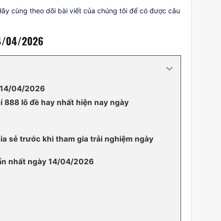
ãy cùng theo dõi bài viết của chúng tôi để có được câu
14/04/2026
y 14/04/2026
í 888 lô đề hay nhất hiện nay ngày
a sẻ trước khi tham gia trải nghiệm ngày
ẩn nhất ngày 14/04/2026