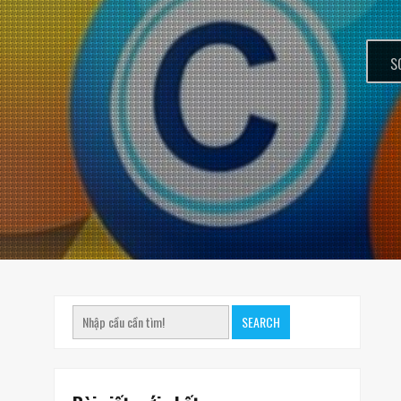
s
SEARCH