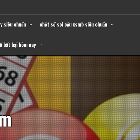
y siêu chuẩn
chốt số soi cầu xsmb siêu chuẩn
ố bất bại hôm nay
m