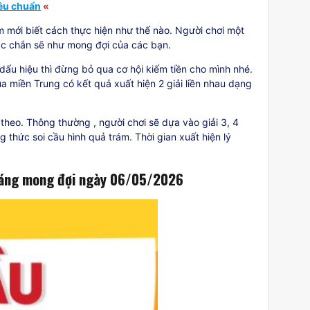
iêu chuẩn
«
m mới biết cách thực hiện như thế nào. Người chơi một
hắc chắn sẽ như mong đợi của các bạn.
 dấu hiệu thì đừng bỏ qua cơ hội kiếm tiền cho mình nhé.
a miền Trung có kết quả xuất hiện 2 giải liền nhau dạng
theo. Thông thường , người chơi sẽ dựa vào giải 3, 4
 thức soi cầu hình quả trám. Thời gian xuất hiện lý
 đáng mong đợi ngày 06/05/2026