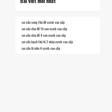
Bài viết mới nhất
soi cầu song thủ đề xsmb cao cấp
soi cầu dàn đề 10 con xsmb cao cấp
soi cầu dàn đề 4 con xsmb cao cấp
soi cầu bạch thủ lô 2 nháy xsmb cao cấp
soi cầu lô xiên 4 xsmb cao cấp