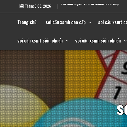
Skip
soi cầu dàn lô 10 con xsmb cao cấp
Tháng 6 03, 2026
to
content
soi cầu bạch thủ lô xsmb cao cấp
soi cầu dàn lô 8 con xsmb cao cấp
Trang chủ
soi cầu xsmb cao cấp
soi cầu xsmt c
soi cầu lô xiên 3 xsmb cao cấp
soi cầu xsmt siêu chuẩn
soi cầu xsmn siêu chuẩn
s