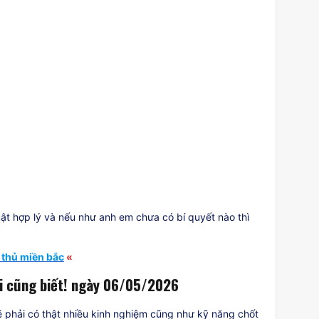
ật hợp lý và nếu như anh em chưa có bí quyết nào thì
 thủ miền bắc
«
ai cũng biết! ngày 06/05/2026
sẽ phải có thật nhiều kinh nghiệm cũng như kỹ năng chốt