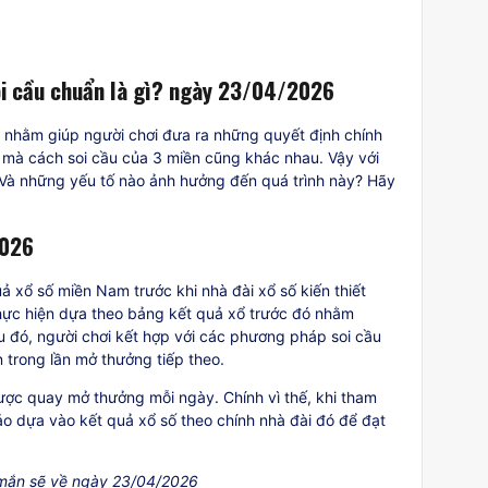
i cầu chuẩn là gì?
ngày 23/04/2026
n nhằm giúp người chơi đưa ra những quyết định chính
mà cách soi cầu của 3 miền cũng khác nhau. Vậy với
 Và những yếu tố nào ảnh hưởng đến quá trình này? Hãy
2026
ả xổ số miền Nam trước khi nhà đài xổ số kiến thiết
hực hiện dựa theo bảng kết quả xổ trước đó nhằm
u đó, người chơi kết hợp với các phương pháp soi cầu
 trong lần mở thưởng tiếp theo.
ược quay mở thưởng mỗi ngày. Chính vì thế, khi tham
hảo dựa vào kết quả xổ số theo chính nhà đài đó để đạt
 mắn sẽ về ngày 23/04/2026