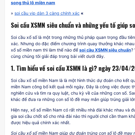
song thủ lô miền nam
»
soi cầu vip dàn 3 càng chính xác
«
Soi cầu XSMN siêu chuẩn và những yếu tố giúp so
Soi cầu xổ số là một trong những thủ pháp quan trọng đầu tiê
xác. Nhưng do đặc điểm chương trình quay thưởng khác nhau 
xổ số miền nam thì làm thế nào để
soi cầu XSMN siêu chuẩn
?
cùng chúng tôi giải đáp trong bài viết dưới đây.
1. Tìm hiểu về soi cầu XSMN là gì? ngày 23/04/
Soi cầu xổ số miền Nam là là một hình thức dự đoán cho kết qu
miền Nam công bố kết quả mỗi ngày. Đây là công việc được t
nghiên cứu và tìm ra quy luật, chu kỳ về của những con số. Sa
khác để đưa ra những con số lô đề may mắn giúp trúng giải lớn
Hiện nay, xổ số miền Nam có rất nhiều nhà đài khác nhau và đ
gia soi cầu chốt số cho nhà đài nào thì người chơi cần tham k
được hiệu quả chính xác nhất.
Soi cầu xổ số miền Nam giúp dự đoán trúng con số lô đề may