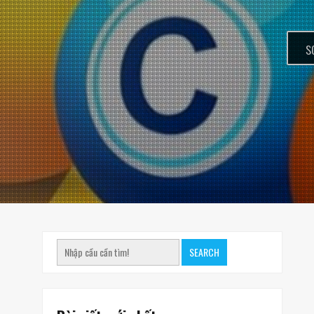
s
SEARCH