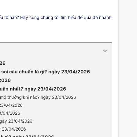
u tố nào? Hãy cùng chúng tôi tìm hiểu để qua đó nhanh
026
 soi cầu chuẩn là gì? ngày 23/04/2026
/2026
chuẩn nhất? ngày 23/04/2026
ay mở thưởng khi nào? ngày 23/04/2026
 23/04/2026
23/04/2026
 ngày 23/04/2026
y 23/04/2026