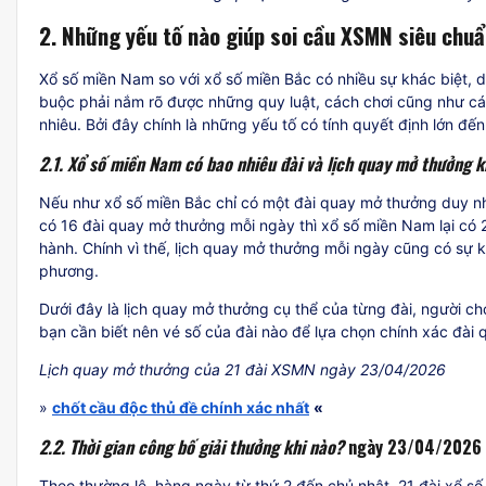
2. Những yếu tố nào giúp soi cầu XSMN siêu ch
Xổ số miền Nam so với xổ số miền Bắc có nhiều sự khác biệt, 
buộc phải nắm rõ được những quy luật, cách chơi cũng như cá
nhiêu. Bởi đây chính là những yếu tố có tính quyết định lớn đế
2.1. Xổ số miền Nam có bao nhiêu đài và lịch quay mở thưởng k
Nếu như xổ số miền Bắc chỉ có một đài quay mở thưởng duy nhất
có 16 đài quay mở thưởng mỗi ngày thì xổ số miền Nam lại có 2
hành. Chính vì thế, lịch quay mở thưởng mỗi ngày cũng có sự k
phương.
Dưới đây là lịch quay mở thưởng cụ thể của từng đài, người c
bạn cần biết nên vé số của đài nào để lựa chọn chính xác đài
Lịch quay mở thưởng của 21 đài XSMN ngày 23/04/2026
»
chốt cầu độc thủ đề chính xác nhất
«
2.2. Thời gian công bố giải thưởng khi nào?
ngày 23/04/2026
Theo thường lệ, hàng ngày từ thứ 2 đến chủ nhật, 21 đài xổ 