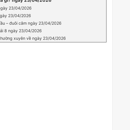
là gì? ngày 23/04/2026
 ngày 23/04/2026
 ngày 23/04/2026
đầu – đuôi câm ngày 23/04/2026
iải 8 ngày 23/04/2026
 thường xuyên về ngày 23/04/2026