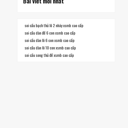
Bài viết mới nhất
soi cầu bạch thủ lô 2 nháy xsmb cao cấp
soi cầu dàn đề 6 con xsmb cao cấp
soi cầu dàn lô 6 con xsmb cao cấp
soi cầu dàn lô 10 con xsmb cao cấp
soi cầu song thủ đề xsmb cao cấp