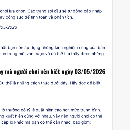
chơi lựa chọn. Các trang soi cầu sẽ tự động cập nhập
ay công sức để tính toán và phân tích.
3/05/2026
t nhất bạn nên áp dụng những kinh nghiệm riêng của bản
n hơn trong mỗi ván cược và có thể tìm thấy được những
ay mà người chơi nên biết ngày 03/05/2026
 Cụ thể là những cách thức dưới đây. Hãy đọc để biết
lô thường có tỷ lệ xuất hiện cao hơn mức trung bình.
g xuất hiện cùng với nhau, vậy nên người chơi có thể
ố cặp lô khác mà bạn có thể cân nhắc, bao gồm: