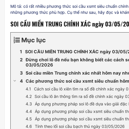
Mô tả: có rất nhiều phương thức soi cầu xsmt siêu chuẩn chín
những phương thức phù hợp. Cụ thể như sau, hãy đọc và khá
SOI CẦU MIỀN TRUNG CHÍNH XÁC ngày 03/05/2
Mục lục
SOI CẦU MIỀN TRUNG CHÍNH XÁC ngày 03/05
Đừng chơi lô đề nếu bạn không biết các cách s
03/05/2026
Soi cầu miền Trung chính xác nhất hôm nay n
Các phương thức soi cầu xsmt siêu chuẩn hôm
Cách soi cầu lô xiên tìm ra số đề chính xác ngày
Soi cầu lô ăn thông tìm ra số đề chính xác ngày 
Áp dụng phương pháp soi lô đề dựa vào giải đặc
Áp dụng phương pháp soi cầu xsmt siêu chuẩn th
Áp dụng phương pháp soi cầu xsmt siêu chuẩn th
Tính theo lối soi cầu bạch thủ ngày 03/05/2026