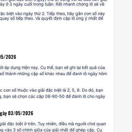
này ở 3 ngày cuối trong tuần. Rất nhanh chóng lô sẽ về
đặc biệt vào ngày thứ 2. Tiếp theo, hãy gắn con số này
uay số tiếp theo. Và quyết định cặp lô ứng ý nhất để
05/2026
i áp dụng hiện nay. Cụ thể, bạn sẽ ghi lại kết quả của
n số thành những cặp số khác nhau để đanh lô ngày hôm
 con số thuộc vào giải đặc biệt là 2, 5, 8. Do đó, bạn
ùng, bạn sẽ chọn các cặp 08-90-50 để đánh lô cho ngày
gày 03/05/2026
ải đặc biệt ở trên. Tuy nhiên, điều mà người chơi quan
ung vào 3 số chính giữa của giải nhất để ghép cặp. Cụ