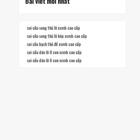
Bài viết mới nhất
soi cầu song thủ lô xsmb cao cấp
soi cầu song thủ lô kép xsmb cao cấp
soi cầu bạch thủ đề xsmb cao cấp
soi cầu dàn lô 8 con xsmb cao cấp
soi cầu dàn lô 6 con xsmb cao cấp