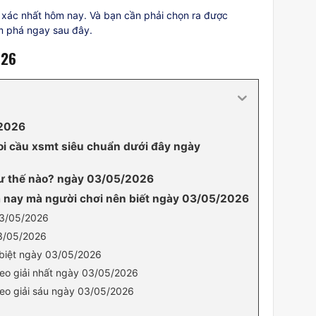
h xác nhất hôm nay. Và bạn cần phải chọn ra được
m phá ngay sau đây.
026
/2026
oi cầu xsmt siêu chuẩn dưới đây ngày
hư thế nào? ngày 03/05/2026
 nay mà người chơi nên biết ngày 03/05/2026
 03/05/2026
03/05/2026
 biệt ngày 03/05/2026
eo giải nhất ngày 03/05/2026
eo giải sáu ngày 03/05/2026