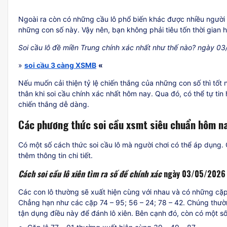
Ngoài ra còn có những cầu lô phổ biến khác được nhiều người 
những con số này. Vậy nên, bạn không phải tiêu tốn thời gian h
Soi cầu lô đề miền Trung chính xác nhất như thế nào? ngày 0
»
soi cầu 3 càng XSMB
«
Nếu muốn cải thiện tỷ lệ chiến thắng của những con số thì tố
thân khi soi cầu chính xác nhất hôm nay. Qua đó, có thể tự ti
chiến thắng dễ dàng.
Các phương thức soi cầu xsmt siêu chuẩn hôm n
Có một số cách thức soi cầu lô mà người chơi có thể áp dụng.
thêm thông tin chi tiết.
Cách soi cầu lô xiên tìm ra số đề chính xác
ngày 03/05/2026
Các con lô thường sẽ xuất hiện cùng với nhau và có những cặp 
Chẳng hạn như các cặp 74 – 95; 56 – 24; 78 – 42. Chúng thườn
tận dụng điều này để đánh lô xiên. Bên cạnh đó, còn có một s