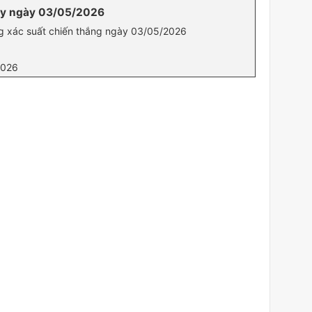
nay ngày 03/05/2026
g xác suất chiến thắng ngày 03/05/2026
2026