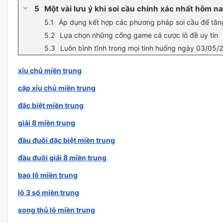
Một vài lưu ý khi soi cầu chính xác nhất hôm 
Áp dụng kết hợp các phương pháp soi cầu để tăn
Lựa chọn những cổng game cá cược lô đề uy tín
Luôn bình tĩnh trong mọi tình huống ngày 03/05/
xỉu chủ miền trung
cặp xỉu chủ miền trung
đặc biệt miền trung
giải 8 miền trung
đầu đuôi đặc biệt miền trung
đầu đuôi giải 8 miền trung
bao lô miền trung
lô 3 số miền trung
song thủ lô miền trung