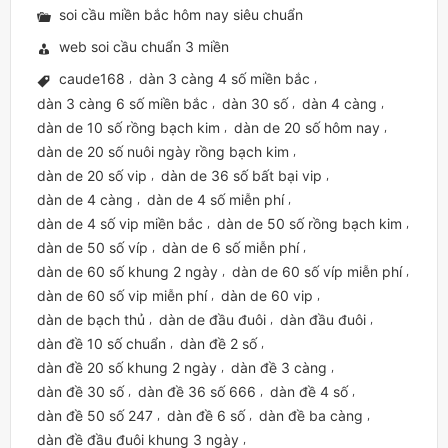
soi cầu miền bắc hôm nay siêu chuẩn
web soi cầu chuẩn 3 miền
caude168
dàn 3 càng 4 số miền bắc
,
,
dàn 3 càng 6 số miền bắc
dàn 30 số
dàn 4 càng
,
,
,
dàn de 10 số rồng bạch kim
dàn de 20 số hôm nay
,
,
dàn de 20 số nuôi ngày rồng bạch kim
,
dàn de 20 số vip
dàn de 36 số bất bại vip
,
,
dàn de 4 càng
dàn de 4 số miễn phí
,
,
dàn de 4 số vip miền bắc
dàn de 50 số rồng bạch kim
,
,
dàn de 50 số víp
dàn de 6 số miễn phí
,
,
dàn de 60 số khung 2 ngày
dàn de 60 số víp miễn phí
,
,
dàn de 60 số vip miễn phí
dàn de 60 vip
,
,
dàn de bạch thủ
dàn de đầu đuôi
dàn đầu đuôi
,
,
,
dàn đề 10 số chuẩn
dàn đề 2 số
,
,
dàn đề 20 số khung 2 ngày
dàn đề 3 càng
,
,
dàn đề 30 số
dàn đề 36 số 666
dàn đề 4 số
,
,
,
dàn đề 50 số 247
dàn đề 6 số
dàn đề ba càng
,
,
,
dàn đề đầu đuôi khung 3 ngày
,