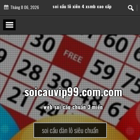
Skip
to
Tháng 8 06, 2026
soi cầu lô xiên 4 xsmb cao cấp
content
soi cầu song thủ lô kép xsmb cao cấp
soi cầu bạch thủ lô kép xsmb cao cấp
soi cầu dàn đề 10 con xsmb cao cấp
s
o
i
c
a
u
v
i
p
9
9
.
c
o
m
.
c
o
m
w
e
b
s
o
i
c
ầ
u
c
h
u
ẩ
n
3
m
i
ề
n
soi cầu dàn lô siêu chuẩn