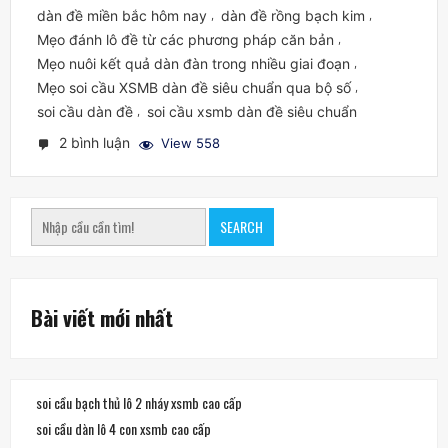
dàn đề miền bắc hôm nay
dàn đề rồng bạch kim
,
,
Mẹo đánh lô đề từ các phương pháp căn bản
,
Mẹo nuôi kết quả dàn đàn trong nhiều giai đoạn
,
Mẹo soi cầu XSMB dàn đề siêu chuẩn qua bộ số
,
soi cầu dàn đề
soi cầu xsmb dàn đề siêu chuẩn
,
2 bình luận
View 558
ở
soi
cầu
xsmb
dàn
đề
siêu
SEARCH
chuẩn
đẳng
cấp
Bài viết mới nhất
soi cầu bạch thủ lô 2 nháy xsmb cao cấp
soi cầu dàn lô 4 con xsmb cao cấp