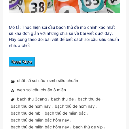
Mô tả: Thực hiện soi cầu bạch thủ đề mb chính xác nhất
sẽ khá đơn giản với những chia sẻ về bài viết dưới đây.
Hãy cùng theo dõi bài viết để biết cách soi cầu siêu chuẩn
nhé. » chốt
Read More
chốt số soi cầu xsmb siêu chuẩn
web soi cầu chuẩn 3 miền
bach thu 3cang
bạch thu de
bach thu de
,
,
,
bach thu de hom nay
bạch thủ de hôm nay
,
,
bach thu de mb
bạch thủ de miền bắc
,
,
bach thủ de miền bắc hôm nay
,
bạch thủ de miền bắc hôm nay
bạch thủ de vip
,
,