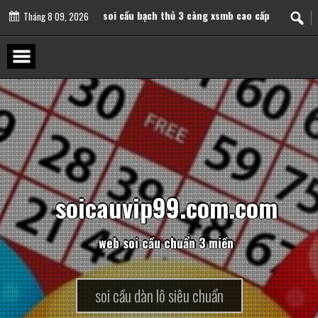
soi cầu bạch thủ lô kép xsmb cao cấp
Skip
to
Tháng 8 09, 2026
soi cầu bạch thủ 3 càng xsmb cao cấp
content
soi cầu lô xiên 2 xsmb cao cấp
soi cầu bạch thủ lô 2 nháy xsmb cao cấp
soi cầu dàn đề 10 con xsmb cao cấp
s
o
i
c
a
u
v
i
p
9
9
.
c
o
m
.
c
o
m
w
e
b
s
o
i
c
ầ
u
c
h
u
ẩ
n
3
m
i
ề
n
soi cầu dàn lô siêu chuẩn