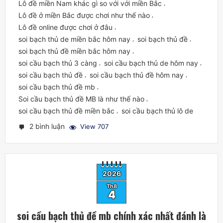
Lô đề miền Nam khác gì so với với miền Bắc
,
Lô đề ở miền Bắc được chơi như thế nào
,
Lô đề online được chơi ở đâu
,
soi bạch thủ de miền bắc hôm nay
soi bạch thủ đề
,
,
soi bạch thủ đề miền bắc hôm nay
,
soi cầu bạch thủ 3 càng
soi cầu bạch thủ de hôm nay
,
,
soi cầu bạch thủ đề
soi cầu bạch thủ đề hôm nay
,
,
soi cầu bạch thủ đề mb
,
Soi cầu bạch thủ đề MB là như thế nào
,
soi cầu bạch thủ đề miền bắc
soi cầu bạch thủ lô de
,
2 bình luận
View 707
ở
soi
cầu
bạch
thủ
đề
mb
ô
2026
thần
tài
Th8
cứu
4
bạn
đây
rồi
soi cầu bạch thủ đề mb chính xác nhất đánh là