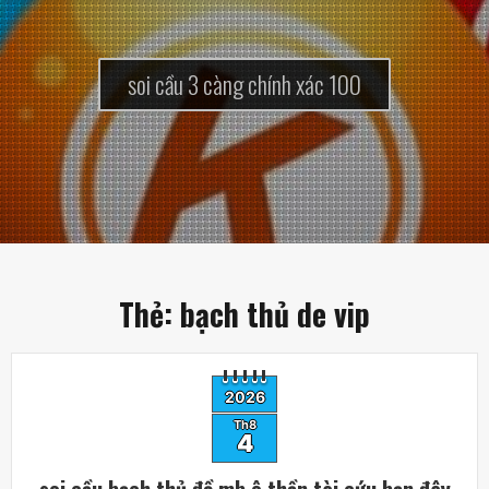
soi cầu 3 càng chính xác 100
Thẻ:
bạch thủ de vip
2026
Th8
4
soi cầu bạch thủ đề mb ô thần tài cứu bạn đây