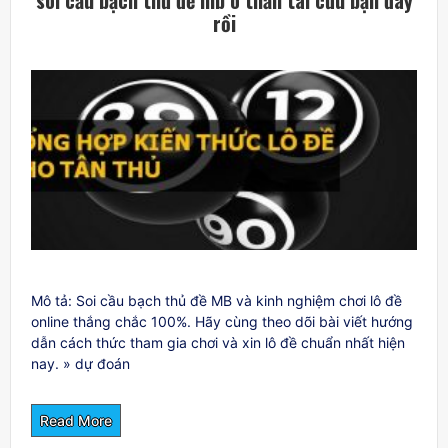
rồi
Mô tả: Soi cầu bạch thủ đề MB và kinh nghiệm chơi lô đề
online thắng chắc 100%. Hãy cùng theo dõi bài viết hướng
dẫn cách thức tham gia chơi và xin lô đề chuẩn nhất hiện
nay. » dự đoán
Read More