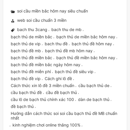
soi cầu miền bắc hôm nay siêu chuẩn
web soi cầu chuẩn 3 miền
bach thu 3cang
bach thu de mb
,
,
bạch thủ de miền bắc
bạch thủ de miền bắc hôm nay
,
,
bạch thủ de vip
bach thu đề
bạch thủ đề hôm nay
,
,
,
bạch thủ đề mb
bạch thủ đề mb hôm nay
,
,
bạch thủ đề miền bắc
bạch thủ đề miền bắc hôm nay
,
,
bạch thủ đề miền bắc ngày hôm nay
,
bạch thủ đề miễn phí
bạch thủ đề siêu vip
,
,
bạch thủ đề vip
Cách ghi lô đề
,
,
Cách thức xin lô đề 3 miền chuẩn
cầu bạch thủ de
,
,
cầu bạch thủ đề
cầu đề bạch thủ
,
,
cầu lô de bạch thủ chính xác 100
dàn de bạch thủ
,
,
đề bạch thủ
,
Hướng dẫn cách thức soi soi cầu bạch thủ đề MB chuẩn
nhất
kinh nghiệm chơi online thắng 100%
,
,