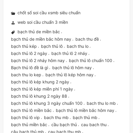
chốt số soi cầu xsmb siêu chuẩn
web soi cầu chuẩn 3 miền
bạch thủ de miền bắc
,
bạch thủ de miền bắc hôm nay
bach thu đề
,
,
bạch thủ kép
bạch thủ lô
bach thu lo
,
,
,
bạch thủ lô 2 ngày
bạch thủ lô 2 nháy
,
,
bạch thủ lô 2 nháy hôm nay
bạch thủ lô chuẩn 100
,
,
Bạch thủ lô đề là gì
bạch thủ lô hôm nay
,
,
bach thu lo kep
bạch thủ lô kép hôm nay
,
,
bạch thủ lô kép khung 2 ngày
,
bạch thủ lô kép miễn phí 1 ngày
,
bạch thủ lô khung 2 ngày 88
,
bạch thủ lô khung 3 ngày chuẩn 100
bach thu lo mb
,
,
bạch thủ lô miền bắc
bạch thủ lô miền bắc hôm nay
,
,
bạch thủ lô vip
bach thu mb
bạch thủ mb
,
,
,
bạch thủ miền bắc
cầu bạch thủ
cau bach thu
,
,
,
câu bạch thủ mb
cau bach thu mb
,
,