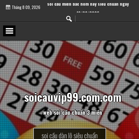
Skip
soi cầu miền bắc hôm nay siêu chuẩn ngày
to
Tháng 8 09, 2026
content
10/08/2026
soi cầu xsmn cao cấp ngày 10/08/2026
soi cầu xsmt cao cấp ngày 10/08/2026
s
o
i
c
a
u
v
i
p
9
9
.
c
o
m
.
c
o
m
w
e
b
s
o
i
c
ầ
u
c
h
u
ẩ
n
3
m
i
ề
n
soi cầu dàn lô siêu chuẩn