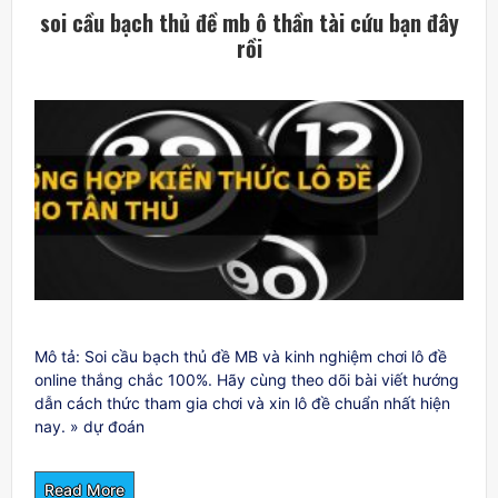
soi cầu bạch thủ đề mb ô thần tài cứu bạn đây
rồi
Mô tả: Soi cầu bạch thủ đề MB và kinh nghiệm chơi lô đề
online thắng chắc 100%. Hãy cùng theo dõi bài viết hướng
dẫn cách thức tham gia chơi và xin lô đề chuẩn nhất hiện
nay. » dự đoán
Read More