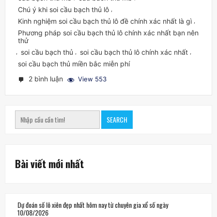
Chú ý khi soi cầu bạch thủ lô
,
Kinh nghiệm soi cầu bạch thủ lô đề chính xác nhất là gì
,
Phương pháp soi cầu bạch thủ lô chính xác nhất bạn nên
thử
soi cầu bạch thủ
soi cầu bạch thủ lô chính xác nhất
,
,
,
soi cầu bạch thủ miền bắc miễn phí
2 bình luận
View 553
ở
soi
cầu
bạch
thủ
lô
chính
SEARCH
xác
nhất
đánh
phải
trúng
Bài viết mới nhất
Dự đoán số lô xiên đẹp nhất hôm nay từ chuyên gia xổ số ngày
10/08/2026