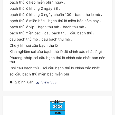
bạch thủ lô kép miễn phí 1 ngày
,
bạch thủ lô khung 2 ngày 88
,
bạch thủ lô khung 3 ngày chuẩn 100
bach thu lo mb
,
,
bạch thủ lô miền bắc
bạch thủ lô miền bắc hôm nay
,
,
bạch thủ lô vip
bạch thủ mb
bach thu mb
,
,
,
bạch thủ miền bắc
cau bach thu
cầu bạch thủ
,
,
,
câu bạch thủ mb
cau bach thu mb
,
,
Chú ý khi soi cầu bạch thủ lô
,
Kinh nghiệm soi cầu bạch thủ lô đề chính xác nhất là gì
,
Phương pháp soi cầu bạch thủ lô chính xác nhất bạn nên
thử
soi cầu bạch thủ
soi cầu bạch thủ lô chính xác nhất
,
,
,
soi cầu bạch thủ miền bắc miễn phí
2 bình luận
View 553
ở
soi
cầu
bạch
thủ
lô
chính
xác
2026
nhất
đánh
Th8
phải