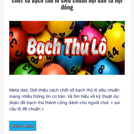
đồng
Meta des: Giới thiệu cách chốt số bạch thủ lô siêu chuẩn
mang nhiều thông tin cơ bản. Và tìm hiểu về kỹ thuật dự
đoán đề bạch thủ thành công dành cho người chơi. » soi
cầu lô đề chuẩn «
Read More