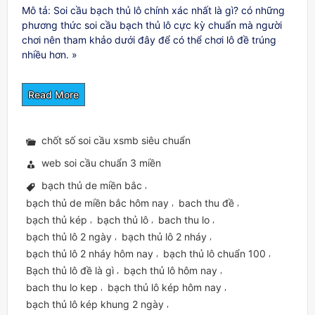
Mô tả: Soi cầu bạch thủ lô chính xác nhất là gì? có những
phương thức soi cầu bạch thủ lô cực kỳ chuẩn mà người
chơi nên tham khảo dưới đây để có thể chơi lô đề trúng
nhiều hơn. »
Read More
chốt số soi cầu xsmb siêu chuẩn
web soi cầu chuẩn 3 miền
bạch thủ de miền bắc
,
bạch thủ de miền bắc hôm nay
bach thu đề
,
,
bạch thủ kép
bạch thủ lô
bach thu lo
,
,
,
bạch thủ lô 2 ngày
bạch thủ lô 2 nháy
,
,
bạch thủ lô 2 nháy hôm nay
bạch thủ lô chuẩn 100
,
,
Bạch thủ lô đề là gì
bạch thủ lô hôm nay
,
,
bach thu lo kep
bạch thủ lô kép hôm nay
,
,
bạch thủ lô kép khung 2 ngày
,