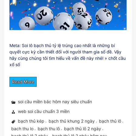
Meta: Soi lô bạch thủ tỷ lệ trúng cao nhất là những bí
quyết cực kỳ cần thiết đối với người tham gia số đề. Vậy
hãy cùng chúng tôi tìm hiểu về vấn đề này nhé! » chốt cầu
xổ số
Read More
soi cầu miền bắc hôm nay siêu chuẩn
web soi cầu chuẩn 3 miền
bạch thủ kép
bạch thủ khung 2 ngày
bạch thủ lô
,
,
,
bach thu lo
bạch thu lô
bạch thủ lô 2 ngày
,
,
,
bạch thủ lô 2 nháy
bạch thủ lô 2 nháy hôm nay
,
,