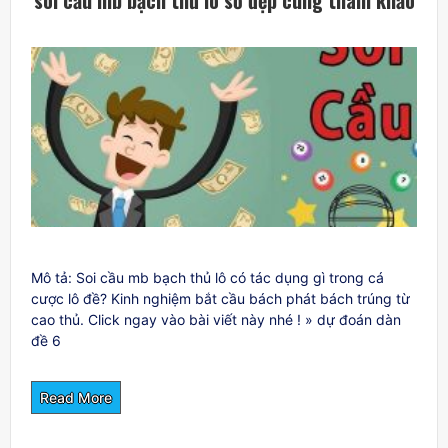
Mô tả: Soi cầu mb bạch thủ lô có tác dụng gì trong cá
cược lô đề? Kinh nghiệm bắt cầu bách phát bách trúng từ
cao thủ. Click ngay vào bài viết này nhé ! » dự đoán dàn
đề 6
Read More