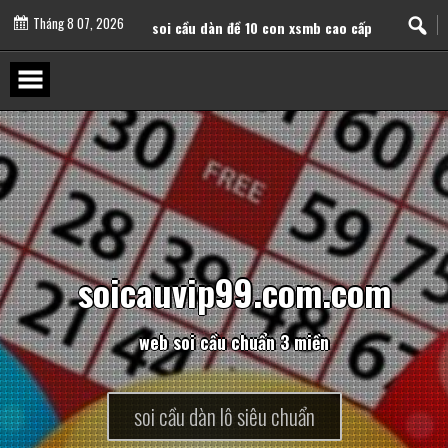
Skip
to
Tháng 8 07, 2026
content
soi cầu dàn đề 10 con xsmb cao cấp
soi cầu dàn lô 4 con xsmb cao cấp
soi cầu dàn lô 10 con xsmb cao cấp
soi cầu lô xiên 2 xsmb cao cấp
soi cầu dàn đề 8 con xsmb cao cấp
soi cầu bạch thủ 3 càng xsmb cao cấp
soi cầu bạch thủ lô 2 nháy xsmb cao cấp
soi cầu lô xiên 4 xsmb cao cấp
s
o
i
c
a
u
v
i
p
9
9
.
c
o
m
.
c
o
m
soi cầu đề đầu đuôi xsmb cao cấp
soi cầu dàn đề 4 con xsmb cao cấp
w
e
b
s
o
i
c
ầ
u
c
h
u
ẩ
n
3
m
i
ề
n
soi cầu dàn lô siêu chuẩn