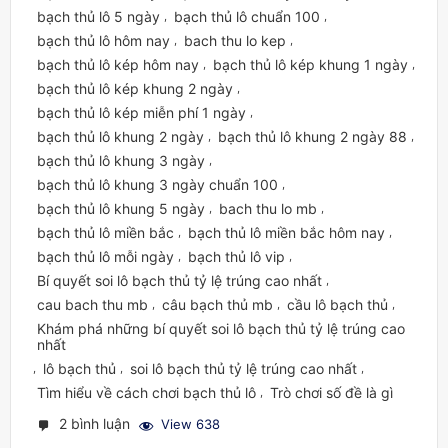
bạch thủ lô 5 ngày
bạch thủ lô chuẩn 100
,
,
bạch thủ lô hôm nay
bach thu lo kep
,
,
bạch thủ lô kép hôm nay
bạch thủ lô kép khung 1 ngày
,
,
bạch thủ lô kép khung 2 ngày
,
bạch thủ lô kép miễn phí 1 ngày
,
bạch thủ lô khung 2 ngày
bạch thủ lô khung 2 ngày 88
,
,
bạch thủ lô khung 3 ngày
,
bạch thủ lô khung 3 ngày chuẩn 100
,
bạch thủ lô khung 5 ngày
bach thu lo mb
,
,
bạch thủ lô miền bắc
bạch thủ lô miền bắc hôm nay
,
,
bạch thủ lô mỗi ngày
bạch thủ lô vip
,
,
Bí quyết soi lô bạch thủ tỷ lệ trúng cao nhất
,
cau bach thu mb
câu bạch thủ mb
cầu lô bạch thủ
,
,
,
Khám phá những bí quyết soi lô bạch thủ tỷ lệ trúng cao
nhất
lô bạch thủ
soi lô bạch thủ tỷ lệ trúng cao nhất
,
,
,
Tìm hiểu về cách chơi bạch thủ lô
Trò chơi số đề là gì
,
2 bình luận
View 638
ở
soi