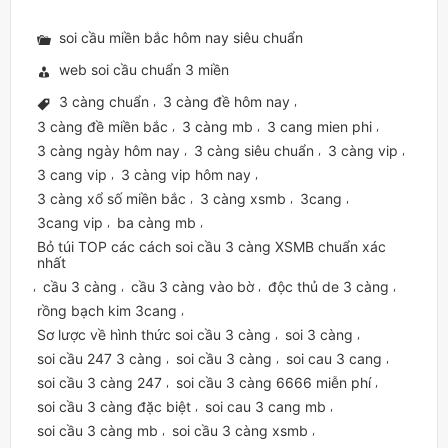
soi cầu miền bắc hôm nay siêu chuẩn
web soi cầu chuẩn 3 miền
3 càng chuẩn
3 càng đề hôm nay
,
,
3 càng đề miền bắc
3 càng mb
3 cang mien phi
,
,
,
3 càng ngày hôm nay
3 càng siêu chuẩn
3 càng vip
,
,
,
3 cang vip
3 càng vip hôm nay
,
,
3 càng xổ số miền bắc
3 càng xsmb
3cang
,
,
,
3cang vip
ba càng mb
,
,
Bỏ túi TOP các cách soi cầu 3 càng XSMB chuẩn xác
nhất
cầu 3 càng
cầu 3 càng vào bờ
độc thủ de 3 càng
,
,
,
,
rồng bạch kim 3cang
,
Sơ lược về hình thức soi cầu 3 càng
soi 3 càng
,
,
soi cầu 247 3 càng
soi cầu 3 càng
soi cau 3 cang
,
,
,
soi cầu 3 càng 247
soi cầu 3 càng 6666 miễn phí
,
,
soi cầu 3 càng đặc biệt
soi cau 3 cang mb
,
,
soi cầu 3 càng mb
soi cầu 3 càng xsmb
,
,