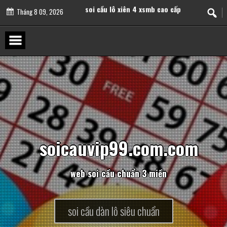
Skip
to
Tháng 8 09, 2026
soi cầu lô xiên 4 xsmb cao cấp
content
soi cầu đề đầu đuôi xsmb cao cấp
soi cầu dàn đề 6 con xsmb cao cấp
soi cầu dàn đề 10 con xsmb cao cấp
s
o
i
c
a
u
v
i
p
9
9
.
c
o
m
.
c
o
m
w
e
b
s
o
i
c
ầ
u
c
h
u
ẩ
n
3
m
i
ề
n
soi cầu dàn lô siêu chuẩn