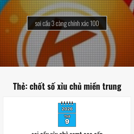
soi cầu 3 càng chính xác 100
Thẻ:
chốt số xỉu chủ miền trung
2026
Th8
9
soi cầu xỉu chủ xsmt cao cấp