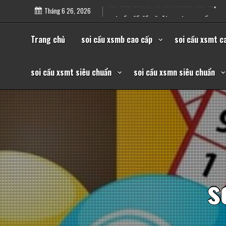
Skip
Tháng 6 26, 2026
to
soi cầu dàn lô 10 con xsmb cao cấp
content
soi cầu đề đầu đuôi xsmb cao cấp
Trang chủ
soi cầu xsmb cao cấp
soi cầu xsmt c
soi cầu bạch thủ đề xsmb cao cấp
soi cầu xsmt siêu chuẩn
soi cầu xsmn siêu chuẩn
s