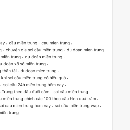
nay
cầu miền trung
cau mien trung
,
,
,
g
chuyên gia soi cầu miền trung
du doan mien trung
,
,
 miền trung
dự đoán miền trung
,
,
ự đoán xổ số miền trung
,
 thần tài
dudoan mien trung
,
,
 khi soi cầu miền trung có hiệu quả
,
soi cầu 24h miền trung hôm nay
,
,
ền Trung theo đầu đuôi câm
soi cầu miền trung
,
,
u miền trung chính xác 100 theo cầu hình quả trám
,
soi cau mien trung hom nay
soi cầu miền trung wap
,
,
miền trung