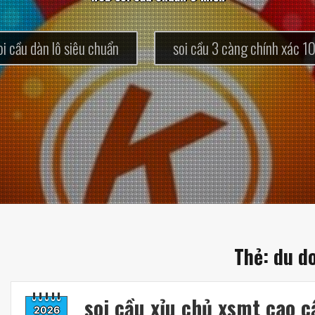
oi cầu dàn lô siêu chuẩn
soi cầu 3 càng chính xác 1
Thẻ:
du d
soi cầu xỉu chủ xsmt cao c
2026