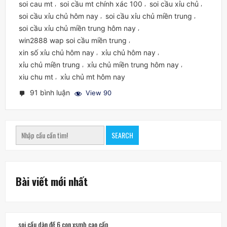
soi cau mt
soi cầu mt chính xác 100
soi cầu xỉu chủ
,
,
,
soi cầu xỉu chủ hôm nay
soi cầu xỉu chủ miền trung
,
,
soi cầu xỉu chủ miền trung hôm nay
,
win2888 wap soi cầu miền trung
,
xin số xỉu chủ hôm nay
xỉu chủ hôm nay
,
,
xỉu chủ miền trung
xỉu chủ miền trung hôm nay
,
,
xiu chu mt
xỉu chủ mt hôm nay
,
91 bình luận
View 90
ở
soi
cầu
xỉu
chủ
xsmt
cao
SEARCH
cấp
Bài viết mới nhất
soi cầu dàn đề 6 con xsmb cao cấp