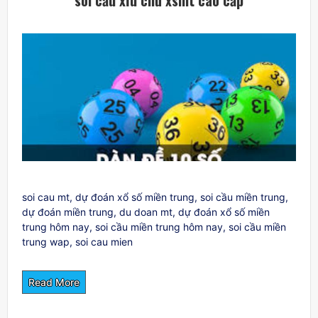
soi cau mt, dự đoán xổ số miền trung, soi cầu miền trung,
dự đoán miền trung, du doan mt, dự đoán xổ số miền
trung hôm nay, soi cầu miền trung hôm nay, soi cầu miền
trung wap, soi cau mien
Read More