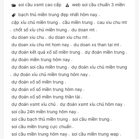
soi cầu xsmt cao cấp
web soi cầu chuẩn 3 miền
bạch thủ miền trung đẹp nhất hôm nay
,
cặp xỉu chủ miền trung
cầu miền trung
cau xiu chu mt
,
,
chốt số xỉu chủ miền trung
du doan mt
,
,
,
du doan xiu chu
du doan xiu chu mt
,
,
du doan xiu chu mt hom nay
du doan xs than tai mt
,
,
dự đoán kết quả xổ số miền trung
dự đoán miền trung
,
,
dự đoán miền trung hôm nay
,
dự đoán soi cầu miền trung
dự đoán xỉu chủ miền trung
,
dự đoán xỉu chủ miền trung hôm nay
,
,
dự đoán xổ số miền trung
,
dự đoán xổ số miền trung hôm nay
,
dự đoán xổ số miền trung thần tài
,
dự đoán xsmt xỉu chủ
dự đoán xsmt xỉu chủ hôm nay
,
,
soi cầu 24h miền trung hôm nay
,
soi cầu bạch thủ miền trung
soi cầu miền trung
,
,
soi cầu miền trung cực chuẩn
,
soi cầu miền trung hôm nay
soi cầu miền trung wap
,
,